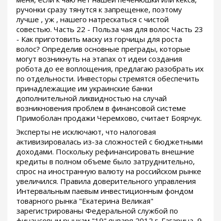
ручонки сразу тянутся к запрещенке, поэтому
лучше , уж , нашего натрескаться с чистой
совестью. Часть 22 - Польза чая для волос Часть 23
- Как приготовить маску из горчицы для роста
волос? Определив основные преграды, которые
могут возникнуть на этапах от идеи создания
робота до ее воплощения, предлагаю разобрать их
по отдельности. Инвесторы стремятся обеспечить
принадлежащие им украинские банки
дополнительной ликвидностью на случай
возникновения проблем в финансовой системе
Примоболан продажи Черемхово, считает Боярчук.
Эксперты не исключают, что налоговая
активизировалась из-за сложностей с бюджетными
доходами. Поскольку рефинансировать внешние
кредиты в полном объеме было затруднительно,
спрос на иностранную валюту на российском рынке
увеличился. Правила доверительного управления
Интервальным паевым инвестиционным фондом
товарного рынка "Екатерина Великая"
зарегистрированы Федеральной службой по
финансовым рынкам "19" января 2012 г. Гагарина, 9