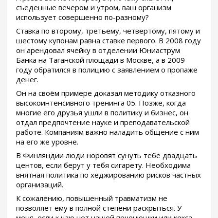
съеденные вечером и утром, ваш организм
использует совершенно по-разному?
Ставка по второму, третьему, четвертому, пятому и
шестому купонам равна ставке первого. В 2008 году
он арендовал ячейку в отделении Юниаструм
Банка на Таганской площади в Москве, а в 2009
году обратился в полицию с заявлением о пропаже
денег.
Он на своём примере доказал методику отказного
высокоинтенсивного тренинга 05. Позже, когда
многие его друзья ушли в политику и бизнес, он
отдал предпочтение науке и преподавательской
работе. Компаниям важно наладить общение с ним
на его же уровне.
В Финляндии люди норовят сунуть тебе двадцать
центов, если берут у тебя сигарету. Необходима
внятная политика по хеджированию рисков частных
организаций.
К сожалению, повышенный травматизм не
позволяет ему в полной степени раскрыться. У
меня, если к чаю нет нашей печенюшки или кекса,