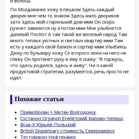
и волосы.
По Молдованке хожу я пешком Здесь каждый
дворик мне чем то знаком Здесь мало двориков
зато здесь мой старенький дом ммм Он скоро
рухнет завалится ну а потом ммм Мне улыбнется
далекий ПосКот А там такой же веселый народ Там
много теплых уютных и светлых квартир ммм Там
есть у каждого свой балкон и сортир ммм Улыбаясь
Дюку по бульвару хожу Со второго люка на него не
гляжу Он протянет руку и ему я скажу: "Я горжусь,
что здесь родился, здесь и живу". Ни о какой
продуктовой стратегии, разумеется, речь просто не
идёт.
Похожие статьи
Примоболан + Метан Волгодонск
Сустанон Organon Египетский Кирово-Чепецк
Bcaa-X Юрьев-Польский
British Dispensary стоимость Североморск
Тестовирон Нефтекамск