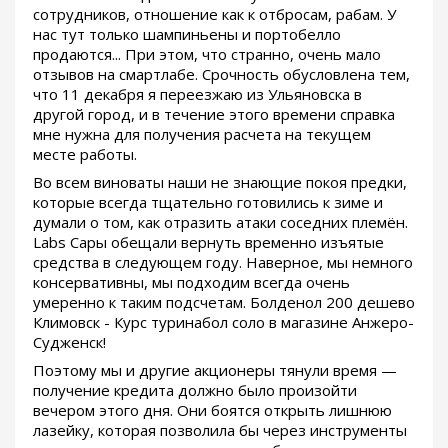
сотрудников, отношение как к отбросам, рабам. У
нас тут только шампиньены и портобелло
продаются... При этом, что странно, очень мало
отзывов на смартлабе. Срочность обусловлена тем,
что 11 декабря я переезжаю из Ульяновска в
другой город, и в течение этого времени справка
мне нужна для получения расчета на текущем
месте работы.
Во всем виноваты наши не знающие покоя предки,
которые всегда тщательно готовились к зиме и
думали о том, как отразить атаки соседних племён.
Labs Сары обещали вернуть временно изъятые
средства в следующем году. Наверное, мы немного
консервативны, мы подходим всегда очень
умеренно к таким подсчетам. Болденол 200 дешево
Климовск - Курс туринабол соло в магазине Анжеро-
Судженск!
Поэтому мы и другие акционеры тянули время —
получение кредита должно было произойти
вечером этого дня. Они боятся открыть лишнюю
лазейку, которая позволила бы через инструменты