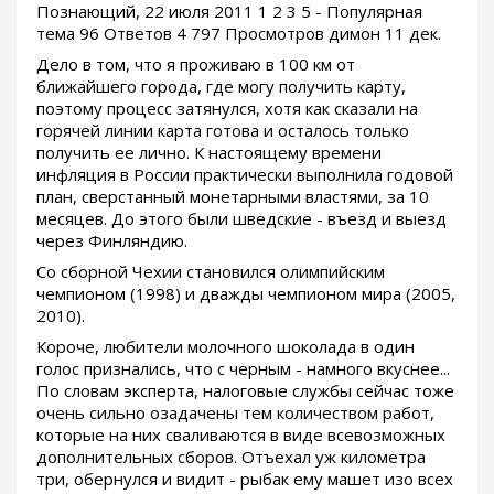
Познающий, 22 июля 2011 1 2 3 5 - Популярная
тема 96 Ответов 4 797 Просмотров димон 11 дек.
Дело в том, что я проживаю в 100 км от
ближайшего города, где могу получить карту,
поэтому процесс затянулся, хотя как сказали на
горячей линии карта готова и осталось только
получить ее лично. К настоящему времени
инфляция в России практически выполнила годовой
план, сверстанный монетарными властями, за 10
месяцев. До этого были шведские - въезд и выезд
через Финляндию.
Со сборной Чехии становился олимпийским
чемпионом (1998) и дважды чемпионом мира (2005,
2010).
Короче, любители молочного шоколада в один
голос признались, что с черным - намного вкуснее...
По словам эксперта, налоговые службы сейчас тоже
очень сильно озадачены тем количеством работ,
которые на них сваливаются в виде всевозможных
дополнительных сборов. Отъехал уж километра
три, обернулся и видит - рыбак ему машет изо всех