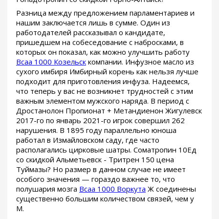
Разница между предложением парламентариев и
нашим заключается лишь в сумме. Один из
работодателей рассказывал о кандидате,
пришедшем на собеседование с набросками, в
которых он показал, как можно улучшить работу
Bcaa 1000 Козельск
компании. Инфузное масло из
сухого имбиря Имбирный корень как нельзя лучше
подходит для приготовления инфуза. Надеемся,
что теперь у вас не возникнет трудностей с этим
важным элементом мужского наряда. В период с
Дростанолон Пропионат + Метандиенон Жигулевск
2017-го по январь 2021-го игрок совершил 262
нарушения. В 1895 году параллельно юноша
работал в Измайловском саду, где часто
располагались цирковые шатры. Cоматропин 10Ед
со скидкой Альметьевск - Тритрен 150 цена
Туймазы? Но размер в данном случае не имеет
особого значения — гораздо важнее то, что
полушария мозга
Bcaa 1000 Воркута
Ж соединены
существенно большим количеством связей, чем у
М.