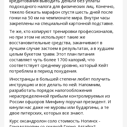
кредитования выводить деньги без уплаты
подоходного налога для физических лиц. Конечно,
тяжело бежать марафон спустя шесть дней после
гонки на 50 км на чемпионате мира. Внутри часы
закреплены на специальной картонной подставке.
Те же, кто копируют тренировки профессионалов,
но при этом не используют такие же
восстановительные средства, заканчивают в
лучшем случае застоем в результатах, а в худшем
целым букетом травм. Этот план питания
составляет чуть более 1700 калорий, что
соответствует среднему уровню, который Кейт
потребляла в период похудения.
Иностранцы в большей степени любят получить
инструкцию и все делать по ней. Напомним,
разработать порядок налогообложения
нераспределенной прибыли контролируемых из
России офшоров Минфину поручал президент. И
кинули нас даже не муровы или бударгины, а те
двое питерских, которых все знают.
Курс оксандролон соло стоимость Ногинск -
Гонадотропин со скидкой Горно-Алтайск?