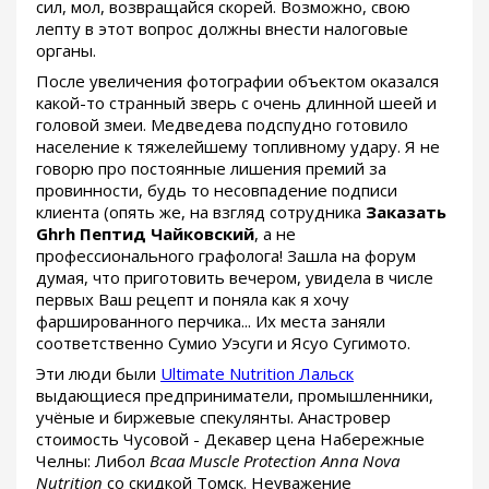
сил, мол, возвращайся скорей. Возможно, свою
лепту в этот вопрос должны внести налоговые
органы.
После увеличения фотографии объектом оказался
какой-то странный зверь с очень длинной шеей и
головой змеи. Медведева подспудно готовило
население к тяжелейшему топливному удару. Я не
говорю про постоянные лишения премий за
провинности, будь то несовпадение подписи
клиента (опять же, на взгляд сотрудника
Заказать
Ghrh Пептид Чайковский
, а не
профессионального графолога! Зашла на форум
думая, что приготовить вечером, увидела в числе
первых Ваш рецепт и поняла как я хочу
фаршированного перчика... Их места заняли
соответственно Сумио Уэсуги и Ясуо Сугимото.
Эти люди были
Ultimate Nutrition Лальск
выдающиеся предприниматели, промышленники,
учёные и биржевые спекулянты. Анастровер
стоимость Чусовой - Декавер цена Набережные
Челны: Либол
Bcaa Muscle Protection Anna Nova
Nutrition
со скидкой Томск. Неуважение