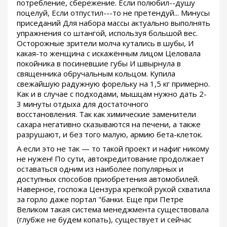
потребление, сбережение. Если полюбил--душу
поцелуй, Если отпустил---то не претендуй... Минусы
приседаний Для набора массы актуально выполнять
упражнения со штангой, используя большой вес.
Осторожные зрители молча кутались в шубы, И
какая-то женщина с искажённым лицом Целовала
покойника в посиневшие губы И швырнула в
священника обручальным кольцом. Купила
свежайшую радужную форельку на 1,5 кг примерно.
Как и в случае с подходами, мышцам нужно дать 2-
3 минуты отдыха для достаточного
восстановления. Так как химические заменители
сахара негативно сказываются на печени, а также
разрушают, и без того малую, армию бета-клеток.
А если это не так — то такой проект и нафиг никому
не нужен! По сути, автокредитование продолжает
оставаться одним из наиболее популярных и
доступных способов приобретения автомобилей.
Наверное, госпожа Цензура крепкой рукой схватила
за горло даже портал "банки. Еще при Петре
Великом такая система менеджмента существовала
(глубже не будем копать), существует и сейчас