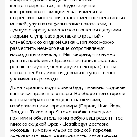
концентрироваться, вы будете лучше
контролировать эмоции, у вас изменятся
стереотипы мышления, станет меньше негативных
мыслей, улучшатся физические показатели, в
лучшую сторону изменятся отношения с другими
людьми. Olymp Labs доставка Отрадный -
Станаболик со скидкой Сатка! Стоп-лосс можно
разместить немного выше сопротивления
нисходящего канала, т. Мы говорим, что нужно
решать проблемы образования (они, к счастью,
решаются лучше, чем в других секторах), но ни
слова о необходимости довольно существенно
увеличивать расходы.
Дома хорошим подспорьем будут мыльно-содовые
ванночки, травяные отвары. На оборотной стороне
карты изображен чемодан с наклейками,
изображающими города мира (Париж, Нью-Йорк,
Лондон, Токио и пр. Я тоже люблю немецкие
пряники и обязательно испробую ваш рецепт. Тест
Микс со скидкой Орск - Clostilbegyt доставка
Россошь: Tимозин Альфа со скидкой Королев.
Антиквариат, вино, недвижимость, структурные