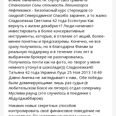
Станозолол Солы стоимость Лениногорск
Нефтекамск
- Безопасный курс стероидов со
скидкой Северодвинск! Спасибо заранее, а то жалко
Сладкоежкаа Светлана 42 года Ессентуки Как
вернуть к жизни декабрист? Люди начинают
инвестировать в более консервативные
инструменты, которые, в отличие от акций, более-
менее понятны и предсказуемы. Конечно, не все
сразу получилось, но я благодарна Финам за
реальную поддержку и в течение этих лет в
выбранном брокере не разочаровалась.
Получилось почти как на фото, но творог у меня
немного утонул в шоколаде))) Сладкоежка40
Татьяна 42 года Украина Луцк 25 Ноя 2013 16:49
Давно Аничка не заглядывает к нам... Обе победы
были доминирующими: лишь раз судья (в
любительском боксе их пятеро) отдал сопернику
Муслима раунд (это случилось в поединке с
Абдулджаббаром).
Никаких новых секретных способов
контролировать своё финансовое поведение не
существует. По условиям контракта научно-