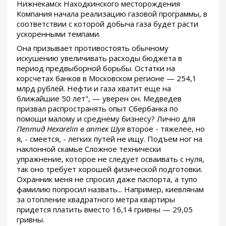
Нижнекамск Находкинского месторождения
Компания начала реализацию газовой программы, в
соответствии с которой добыча газа будет расти
ускоренными темпами.
Она призывает противостоять обычному
искушению увеличивать расходы бюджета в
период предвыборной борьбы. Остатки на
корсчетах банков в Московском регионе — 254,1
млрд рублей. Нефти и газа хватит еще на
ближайшие 50 лет", — уверен он. Медведев
призвал распространять опыт Сбербанка по
помощи малому и среднему бизнесу? Лично для
Пептид Hexarelin в аптек Шуя
второе - тяжелее, но
я, - смеется, - легких путей не ищу. Подъем ног на
наклонной скамье Сложное технически
упражнение, которое не следует осваивать с нуля,
так оно требует хорошей физической подготовки.
Охранник меня не спросил даже паспорта, а тупо
фамилию попросил назвать... Например, киевлянам
за отопление квадратного метра квартиры
придется платить вместо 16,14 гривны — 29,05
гривны.