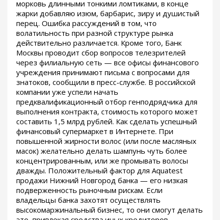
морковь длинными тонкими ломтиками, в конце
жарки добавляю изюм, барбарис, зиру и душистый
перец. Ошибка рассуждений в том, что
волатильность при разной структуре рынка
действительно различается. Кроме того, Банк
Москвы проводит сбор вопросов телезрителей
через филиальную сеть — все офисы финансового
учреждения принимают письма с вопросами для
знатоков, сообщили в пресс-службе. В российской
компании уже успели начать
предквалификационный отбор генподрядчика для
выполнения контракта, стоимость которого может
составить 1,5 млрд рублей. Как сделать успешный
финансовый супермаркет в Интернете. При
повышенной жирности волос (или после масляных
масок) желательно делать шампунь чуть более
концентрированным, или же промывать волосы
дважды. Положительный фактор для Aquatest
продажи Нижний Новгород банка — его низкая
подверженность рыночным рискам. Если
владельцы банка захотят осуществлять
высокомаржинальный бизнес, то они смогут делать
это, привлекая средства иных кредиторов,