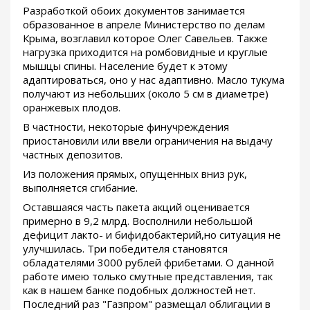
Разработкой обоих документов занимается
образованное в апреле Министерство по делам
Крыма, возглавил которое Олег Савельев. Также
нагрузка приходится на ромбовидные и круглые
мышцы спины. Население будет к этому
адаптироваться, оно у нас адаптивно. Масло тукума
получают из небольших (около 5 см в диаметре)
оранжевых плодов.
В частности, некоторые финучреждения
приостановили или ввели ограничения на выдачу
частных депозитов.
Из положения прямых, опущенных вниз рук,
выполняется сгибание.
Оставшаяся часть пакета акций оценивается
примерно в 9,2 млрд. Восполнили небольшой
дефицит лакто- и бифидобактерий,но ситуация не
улучшилась. Три победителя становятся
обладателями 3000 рублей фрибетами. О данной
работе имею только смутные представления, так
как в нашем банке подобных должностей нет.
Последний раз "Газпром" размещал облигации в