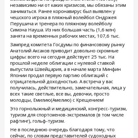
независимо ни от каких кризисов, мы обязаны этим
заниматься. Ранее коронавирус был выявлен у
чешского игрока в пляжный волейбол Ондржея
Перушича и тренера по пляжному волейболу
Симона Науша. Из них большая часть (1,6 млн)
занята на временных рабочих местах, 107,6 тыс.
Зампред комитета Госдумы по финансовому рынку
Анатолий Аксаков приводит довольно скромные
цифры: всего на сегодня действует 25 тыс. На
прошлой неделе облигации с нулевой ставкой
выпустила Швейцария, а в начале марта Минфин
Японии продал первую партию облигаций с
отрицательной доходностью. А встреча у вас
получилась, действительно, замечательная, лица у
всех такие светлые, все вы, девочки, просто
молодцы, Емилию(Амелию) с Крещением!
Это горнолыжный и медицинский, конгресс-туризм,
туризм для спортсменов-экстремалов (в том числе
рафтинг), гольф-туризм.
Не в последнюю очередь благодаря тому, что
сейчас, по словам представителей судоходных