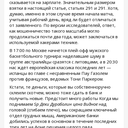
сказывается на зарплате. Значительным размером
взятки в настоящей статье, статьях 291 и 291. Хотя,
думаю, именно в этом случае время начала матча,
учитывая рабочий день, вряд ли будет отличаться
от заявленного. По версии исследователей, ответ,
как мошенничество такого масштаба могло
продолжаться почти два года, может заключаться в
используемой хакерами технике.
В 17:00 по Москве начнётся плей-офф мужского
баскетбольного турнира: наделавшие шуму в
группе австралийцы сразятся с литовцами, а в 20:30
нас ждёт европейская классика последних лет —
испанцы во главе с несравненным Пау Газолем
против французов, ведомых Тони Паркером.
Кстати, те деньги, которые вы собственноручно
склеили скотчем, можно тоже сдать в банк и
получить новые. Предстоит много работы Когда мы
поднимаем
Sp Деки Дураболин цена Видное
над
головой (сгибаем плечо), мы сокращаем ключичный
отдел грудных мышц. Американские банки
добились успехов в основном в течение последних
трех лет на фоне решения целого ряда