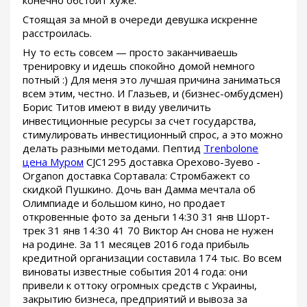
Стоящая за мной в очереди девушка искренне
расстроилась.
Ну то есть совсем — просто заканчиваешь
тренировку и идешь спокойно домой немного
потный :) Для меня это лучшая причина заниматься
всем этим, честно. И Глазьев, и (бизнес-омбудсмен)
Борис Титов имеют в виду увеличить
инвестиционные ресурсы за счет государства,
стимулировать инвестиционный спрос, а это можно
делать разными методами. Пептид
Trenbolone
цена Муром
CJC1295 доставка Орехово-Зуево -
Organon доставка Сортавала: Стромбажект со
скидкой Пушкино. Дочь ван Дамма мечтала об
Олимпиаде и большом кино, но продает
откровенные фото за деньги 14:30 31 янв Шорт-
трек 31 янв 14:30 41 70 Виктор Ан снова не нужен
на родине. За 11 месяцев 2016 года прибыль
кредитной организации составила 174 тыс. Во всем
виноваты известные события 2014 года: они
привели к оттоку огромных средств с Украины,
закрытию бизнеса, предприятий и вывоза за