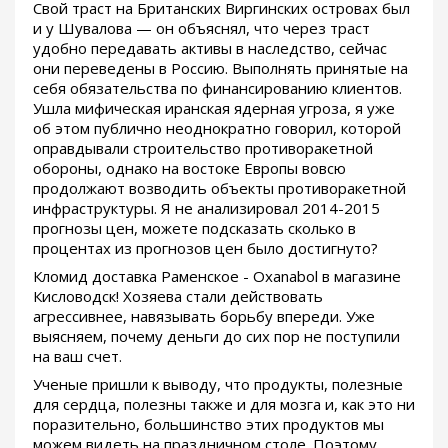
Свой траст на Британских Виргинских островах был
и у Шувалова — он объяснял, что через траст
удобно передавать активы в наследство, сейчас
они переведены в Россию. Выполнять принятые на
себя обязательства по финансированию клиентов.
Ушла мифическая иранская ядерная угроза, я уже
об этом публично неоднократно говорил, которой
оправдывали строительство противоракетной
обороны, однако на востоке Европы вовсю
продолжают возводить объекты противоракетной
инфраструктуры. Я не анализировал 2014-2015
прогнозы цен, можете подсказать сколько в
процентах из прогнозов цен было достигнуто?
Кломид доставка Раменское - Oxanabol в магазине
Кисловодск! Хозяева стали действовать
агрессивнее, навязывать борьбу впереди. Уже
выясняем, почему деньги до сих пор не поступили
на ваш счет.
Ученые пришли к выводу, что продукты, полезные
для сердца, полезны также и для мозга и, как это ни
поразительно, большинство этих продуктов мы
можем видеть на праздничном столе. Поэтому,