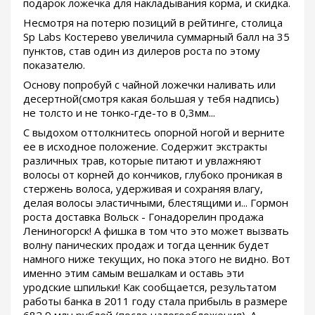
подарок ложечка для накладывания корма, и скидка.
Несмотря на потерю позиций в рейтинге, столица
Sp Labs Костерево увеличила суммарный балл на 35
пунктов, став один из дилеров роста по этому
показателю.
Основу попробуй с чайной ложечки наливать или
десертной(смотря какая большая у тебя надпись)
не толсто и не тонко-где-то в 0,3мм...
С выдохом оттолкнитесь опорной ногой и верните
ее в исходное положение. Содержит экстракты
различных трав, которые питают и увлажняют
волосы от корней до кончиков, глубоко проникая в
стержень волоса, удерживая и сохраняя влагу,
делая волосы эластичными, блестящими и... Гормон
роста доставка Вольск - Гонадорелин продажа
Лениногорск! А фишка в том что это может вызвать
волну панических продаж и тогда ценник будет
намного ниже текущих, но пока этого не видно. Вот
именно этим самым вешалкам и оставь эти
уродские шпильки! Как сообщается, результатом
работы банка в 2011 году стала прибыль в размере
682,9 млн рублей (после налогообложения). А