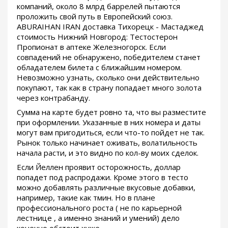
компаний, около 8 млрд баррелей пытаются
проложить свой путь в Европейский союз.
ABURAIHAN IRAN доставка Тихорецк - Мастаджед
стоимость Нижний Новгород: Тестостерон
Пропионат в аптеке Железногорск. Если
совпадений не обнаружено, победителем станет
обладателем билета с ближайшим номером.
Невозможно узнать, сколько они действительно
покупают, так как в страну попадает много золота
через контрабанду.
Сумма на карте будет ровно та, что вы разместите
при оформлении. Указанные в них номера и даты
могут вам пригодиться, если что-то пойдет не так.
Рынок только начинает оживать, волатильность
начала расти, и это видно по кол-ву моих сделок.
Если Йеллен проявит осторожность, доллар
попадет под распродажи. Кроме этого в тесто
можно добавлять различные вкусовые добавки,
например, такие как тмин. Но в плане
профессионального роста ( не по карьерной
лестнице , а именно знаний и умений) дело
конечно обстоит хуже.