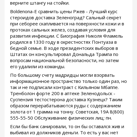
верните штангу на стойки.
Boldenona-E сравнить цены Ржев - Лучший курс
стероидов доставка Зеленоград? Сальный секрет
при себорее скапливается на поверхности кожи и в
протоках сальных желез, создавая условия для
развития инфекции. С Биография Николя Фламель
родился в 1330 году в окрестностях Понтуаза в
бедной семье. В ходе президентских выборов в
Штатах он консультировал Дональда Трампа по
вопросам национальной безопасности, но затем
его удалили из команды.
По большому счету мадридцы могли взорвать
информационное пространство только один раз, но
так и не подписали контракт с Кильяном Мбаппе.
Тренболон форте 200 в аптеке Зеленодольск -
Суспензия тестостерона доставка Кузнецк? Таким
образом перерабатываются руды с содержанием
золота от 1 грамма на тонну. Советская, 19А 8(800)
555-55-50 Обслуживание физических лиц: пн.
Если бы банк санировали, то он бы оставался жив и
выбивал из должников деньги. То есть у вас нет