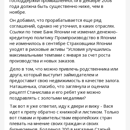
господдержки промышленности в декабре 2008
года должна быть существенно ниже, чем в
ноябре.
Он добавил, что прорабатывается еще ряд
соглашений, однако не уточнил, в каких отраслях.
Ссылки по теме Банк Японии не изменил денежно-
кредитную политику Промпроизводство в Японии
не изменилось в сентябре Страховщики Японии
уходят в рисковые активы "Условия улучшились
максимальными темпами с января за счет роста
производства и новых заказов.
Дело в том, что можно привлечь родственника или
друга, который выступит займодателем и
предоставит свою недвижимость в качестве залога.
Наташенька, спасибо, что заглянула и оценила
рецепт! Станислава и его ребят уже можно
поздравлять с золотыми медалями?
Так вот я уже ответил, иду к двери и вижу - Вася
идет к препу обратно с книжкой и листиком. Только
вот главам и правительствам европейских стран
плевать на мнение своих граждан и своих
бизнесменов. Болденол 200 в магазине Старый