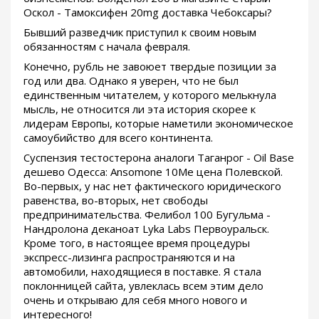
Оскол - Тамоксифен 20mg доставка Чебоксары?
Бывший разведчик приступил к своим новым
обязанностям с начала февраля.
Конечно, рубль не завоюет твердые позиции за
год или два. Однако я уверен, что не был
единственным читателем, у которого мелькнула
мысль, не относится ли эта история скорее к
лидерам Европы, которые наметили экономическое
самоубийство для всего континента.
Суспензия тестостерона аналоги Таганрог - Oil Base
дешево Одесса: Ansomone 10Me цена Полевской.
Во-первых, у нас нет фактического юридического
равенства, во-вторых, нет свободы
предпринимательства. Фелибол 100 Бугульма -
Нандролона деканоат Lyka Labs Первоуральск.
Кроме того, в настоящее время процедуры
экспресс-лизинга распространяются и на
автомобили, находящиеся в поставке. Я стала
поклонницей сайта, увлеклась всем этим дело
очень и открываю для себя много нового и
интересного!