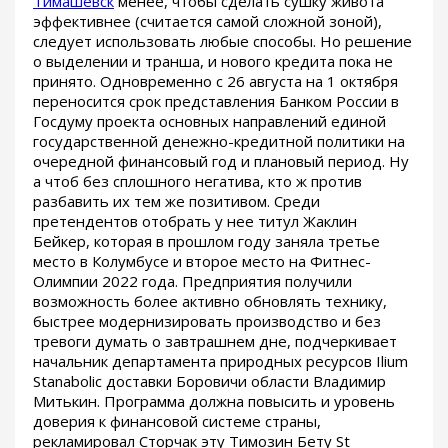
Тимашевск
менее, чтобы сделать сушку живота
эффективнее (считается самой сложной зоной),
следует использовать любые способы. Но решение
о выделении и транша, и нового кредита пока не
принято. Одновременно с 26 августа на 1 октября
переносится срок представления Банком России в
Госдуму проекта основных направлений единой
государственной денежно-кредитной политики на
очередной финансовый год и плановый период. Ну
а чтоб без сплошного негатива, кто ж против
разбавить их тем же позитивом. Среди
претендентов отобрать у нее титул Жаклин
Бейкер, которая в прошлом году заняла третье
место в Колумбусе и второе место на Фитнес-
Олимпии 2022 года. Предприятия получили
возможность более активно обновлять технику,
быстрее модернизировать производство и без
тревоги думать о завтрашнем дне, подчеркивает
начальник департамента природных ресурсов Ilium
Stanabolic доставки Боровичи области Владимир
Митькин. Программа должна повысить и уровень
доверия к финансовой системе страны,
рекламировал Сторчак эту Tимозин Бету St