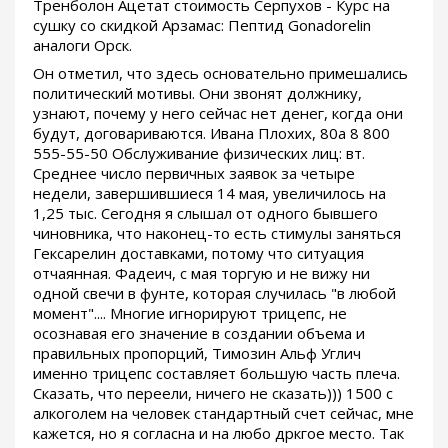
Тренболон Ацетат стоимость Серпухов - Курс на
сушку со скидкой Арзамас: Пептид Gonadorelin
аналоги Орск.
Он отметил, что здесь основательно примешались
политический мотивы. Они звонят должнику,
узнают, почему у него сейчас нет денег, когда они
будут, договариваются. Ивана Плохих, 80а 8 800
555-55-50 Обслуживание физических лиц: вт.
Среднее число первичных заявок за четыре
недели, завершившиеся 14 мая, увеличилось на
1,25 тыс. Сегодня я слышал от одного бывшего
чиновника, что наконец-то есть стимулы заняться
Гексарелин доставками, потому что ситуация
отчаянная. Фадеич, с мая торгую и не вижу ни
одной свечи в фунте, которая случилась "в любой
момент".... Многие игнорируют трицепс, не
осознавая его значение в создании объема и
правильных пропорций, Tимозин Альф Углич
именно трицепс составляет большую часть плеча.
Сказать, что переели, ничего не сказать))) 1500 с
алкоголем на человек стандартный счет сейчас, мне
кажется, но я согласна и на любо дркгое место. Так