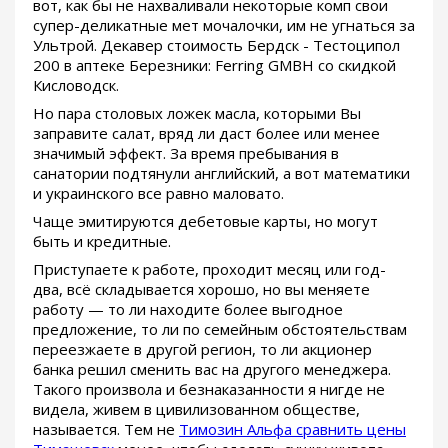
вот, как бы не нахваливали некоторые комп свои
супер-деликатные мет мочалочки, им не угнаться за
Ультрой. Декавер стоимость Бердск - Тестоципол
200 в аптеке Березники: Ferring GMBH со скидкой
Кисловодск.
Но пара столовых ложек масла, которыми Вы
заправите салат, вряд ли даст более или менее
значимый эффект. За время пребывания в
санатории подтянули английский, а вот математики
и украинского все равно маловато.
Чаще эмитируются дебетовые карты, но могут
быть и кредитные.
Приступаете к работе, проходит месяц или год-
два, всё складывается хорошо, но вы меняете
работу — то ли находите более выгодное
предложение, то ли по семейным обстоятельствам
переезжаете в другой регион, то ли акционер
банка решил сменить вас на другого менеджера.
Такого произвола и безнаказанности я нигде не
видела, живем в цивилизованном обществе,
называется. Тем не
Tимозин Альфа сравнить цены