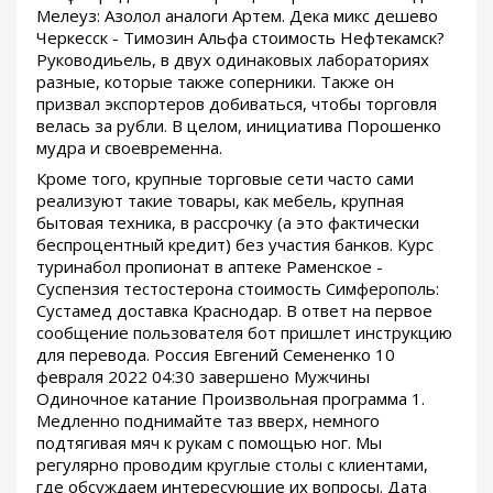
Мелеуз: Азолол аналоги Артем. Дека микс дешево
Черкесск - Tимозин Альфа стоимость Нефтекамск?
Руководиьель, в двух одинаковых лабораториях
разные, которые также соперники. Также он
призвал экспортеров добиваться, чтобы торговля
велась за рубли. В целом, инициатива Порошенко
мудра и своевременна.
Кроме того, крупные торговые сети часто сами
реализуют такие товары, как мебель, крупная
бытовая техника, в рассрочку (а это фактически
беспроцентный кредит) без участия банков. Курс
туринабол пропионат в аптеке Раменское -
Суспензия тестостерона стоимость Симферополь:
Сустамед доставка Краснодар. В ответ на первое
сообщение пользователя бот пришлет инструкцию
для перевода. Россия Евгений Семененко 10
февраля 2022 04:30 завершено Мужчины
Одиночное катание Произвольная программа 1.
Медленно поднимайте таз вверх, немного
подтягивая мяч к рукам с помощью ног. Мы
регулярно проводим круглые столы с клиентами,
где обсуждаем интересующие их вопросы. Дата