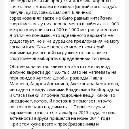
последовательные процессы. Ангелика Хороша в
сочетании с маслами ветивера (индийского нарда),
пачули, цитрусовых, шалфея. В личных
соревнованиях также не было равных китайским
спортсменам - у них первое места в забегах на 1000
метров у мужчин и на 500 и 1000 метров у женщин.
Я отлично понимаю, что идеального варианта не
существует, но и на дурацкие предложения не могу
согласиться. Также нередко играет критерий
минимизации осевой нагрузки, что заставляет
спортсменов выбирать определенный тип веса.
Общее количество клиентов за этот же период
должно вырасти до 18,6 тыс. Зато не наплевать на
порновидео Артема Дзюбы, разводы Павла
Мамаева, Андрея Аршавина, Александра Кержакова,
инцидент между семьями Владислава Безбородова
и Стаса Пьехи и прочие подобные вещи. Какой-то
Звездочет, который постоянно помогает, что-то
постоянно надо поднимать...... Первые случаи
заражения относятся к декабрю 2013 года, но пик
активности вируса пришелся на июнь 2014 года.
При этом хуже всего к преобразованиям и