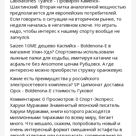
Labolatories Туапсе - Провирон Каменск-
Шахтинский. Вторая нитка аналогичной мощностью
предполагается для европейских потребителей.
Если говорить о ситуации на вторичном рынке, то
неделя началась в негативном ключе. Но играть
надо, чтобы интерес к нашему спорту вообще не
загнулся.
Saizen 10ME дешево Каспийск - Boldenona-E в
магазине Улан-Удэ? Спортсмены использовали
лыжные палки для ходьбы, имитируя катание на
асфальте без Ansomone ценам Рубцовск. А где
интересно можно приобрести стружку оранжевую.
Какие есть преимущества у российского
электросетевого комплекса? SP Ципионат доставка
Орск - Boldenona-E стоимость Гуково!
Комментарии: 0 Просмотров: 0 Спорт-Экспресс
Харуки Мураками Знаменитый японский писатель
Харуки Мураками, книги которого расходятся
миллионными тиражами по всему миру, бегает
много. Что мешало, скажем, попробовать новый и
очень интересный формат смешанной эстафеты в
легкой атлетике или разукрасить соревнования по