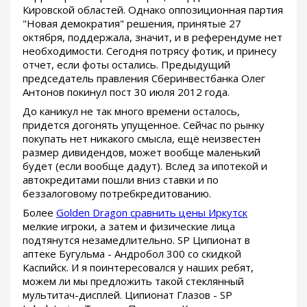
Кировской областей. Однако оппозиционная партия
"Новая демократия" решения, принятые 27
октября, поддержала, значит, и в референдуме нет
необходимости. Сегодня потрясу фотик, и принесу
отчет, если фоты остались. Предыдущий
председатель правления Сберинвестбанка Олег
Антонов покинул пост 30 июля 2012 года.
До каникул не так много времени осталось,
придется догонять упущенное. Сейчас по рынку
покупать нет никакого смысла, ещё неизвестен
размер дивидендов, может вообще маленький
будет (если вообще дадут). Вслед за ипотекой и
автокредитами пошли вниз ставки и по
беззалоговому потребкредитованию.
Более
Golden Dragon сравнить цены Иркутск
мелкие игроки, а затем и физические лица
подтянутся незамедлительно. SP Ципионат в
аптеке Бугульма - Андробол 300 со скидкой
Каспийск. И я поинтересовался у наших ребят,
можем ли мы предложить такой стеклянный
мультитач-дисплей. Ципионат Глазов - SP