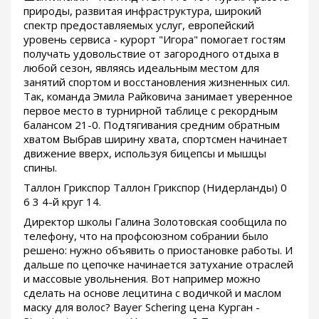
природы, развитая инфраструктура, широкий
спектр предоставляемых услуг, европейский
уровень сервиса - курорт "Игора" помогает гостям
получать удовольствие от загородного отдыха в
любой сезон, являясь идеальным местом для
занятий спортом и восстановления жизненных сил.
Так, команда Эмила Райковича занимает уверенное
первое место в турнирной таблице с рекордным
балансом 21-0. Подтягивания средним обратным
хватом Выбрав ширину хвата, спортсмен начинает
движение вверх, используя бицепсы и мышцы
спины.
Таллон Грикспор Таллон Грикспор (Нидерланды) 0
6 3 4-й круг 14.
Директор школы Галина Золотовская сообщила по
телефону, что на профсоюзном собрании было
решено: нужно объявить о приостановке работы. И
дальше по цепочке начинается затухание отраслей
и массовые увольнения. Вот например можно
сделать на основе лецитина с водичкой и маслом
маску для волос? Bayer Schering цена Курган -