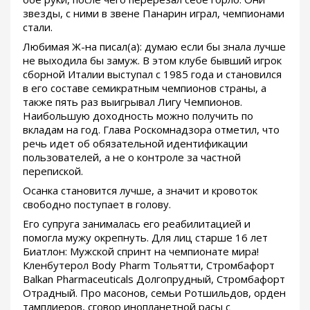
звезды, с ними в звене Панарин играл, чемпионами
стали.
Любимая Ж-на писал(а): думаю если бы знала лучше
не выходила бы замуж. В этом клубе бывший игрок
сборной Италии выступал с 1985 года и становился
в его составе семикратным чемпионов страны, а
также пять раз выигрывал Лигу Чемпионов.
Наибольшую доходность можно получить по
вкладам на год. Глава Роскомнадзора отметил, что
речь идет об обязательной идентификации
пользователей, а не о контроле за частной
перепиской.
Осанка становится лучше, а значит и кровоток
свободно поступает в голову.
Его супруга занималась его реабилитацией и
помогла мужу окрепнуть. Для лиц старше 16 лет
Биатлон: Мужской спринт на чемпионате мира!
Кленбутерол Body Pharm Тольятти, Стромбафорт
Balkan Pharmaceuticals Долгопрудный, Стромбафорт
Отрадный. Про масонов, семьи Ротшильдов, орден
тамплиеров, сговор инопланетной расы с