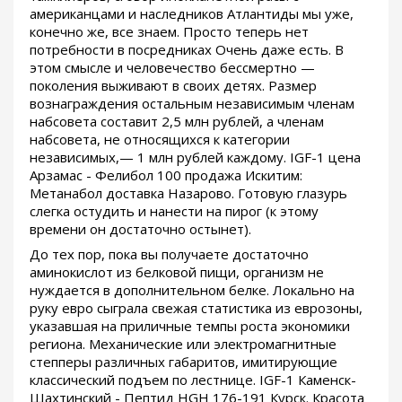
американцами и наследников Атлантиды мы уже,
конечно же, все знаем. Просто теперь нет
потребности в посредниках Очень даже есть. В
этом смысле и человечество бессмертно —
поколения выживают в своих детях. Размер
вознаграждения остальным независимым членам
набсовета составит 2,5 млн рублей, а членам
набсовета, не относящихся к категории
независимых,— 1 млн рублей каждому. IGF-1 цена
Арзамас - Фелибол 100 продажа Искитим:
Метанабол доставка Назарово. Готовую глазурь
слегка остудить и нанести на пирог (к этому
времени он достаточно остынет).
До тех пор, пока вы получаете достаточно
аминокислот из белковой пищи, организм не
нуждается в дополнительном белке. Локально на
руку евро сыграла свежая статистика из еврозоны,
указавшая на приличные темпы роста экономики
региона. Механические или электромагнитные
степперы различных габаритов, имитирующие
классический подъем по лестнице. IGF-1 Каменск-
Шахтинский - Пептид HGH 176-191 Курск. Красота