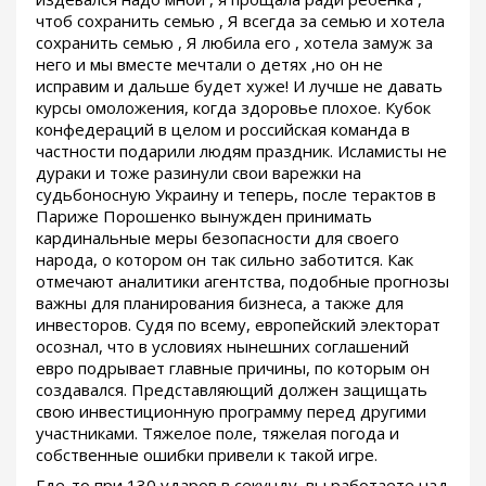
чтоб сохранить семью , Я всегда за семью и хотела
сохранить семью , Я любила его , хотела замуж за
него и мы вместе мечтали о детях ,но он не
исправим и дальше будет хуже! И лучше не давать
курсы омоложения, когда здоровье плохое. Кубок
конфедераций в целом и российская команда в
частности подарили людям праздник. Исламисты не
дураки и тоже разинули свои варежки на
судьбоносную Украину и теперь, после терактов в
Париже Порошенко вынужден принимать
кардинальные меры безопасности для своего
народа, о котором он так сильно заботится. Как
отмечают аналитики агентства, подобные прогнозы
важны для планирования бизнеса, а также для
инвесторов. Судя по всему, европейский электорат
осознал, что в условиях нынешних соглашений
евро подрывает главные причины, по которым он
создавался. Представляющий должен защищать
свою инвестиционную программу перед другими
участниками. Тяжелое поле, тяжелая погода и
собственные ошибки привели к такой игре.
Где-то при 130 ударов в секунду, вы работаете над