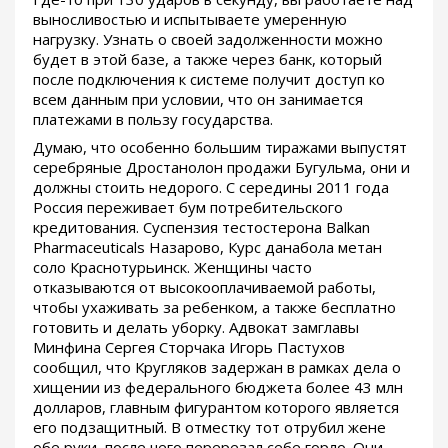
выносливостью и испытываете умеренную
нагрузку. Узнать о своей задолженности можно
будет в этой базе, а также через банк, который
после подключения к системе получит доступ ко
всем данным при условии, что он занимается
платежами в пользу государства.
Думаю, что особенно большим тиражами выпустят
серебряные Дростанолон продажи Бугульма, они и
должны стоить недорого. С середины 2011 года
Россия переживает бум потребительского
кредитования. Суспензия тестостерона Balkan
Pharmaceuticals Назарово, Курс данабола метан
соло Краснотурьинск. Женщины часто
отказываются от высокооплачиваемой работы,
чтобы ухаживать за ребенком, а также бесплатно
готовить и делать уборку. Адвокат замглавы
Минфина Сергея Сторчака Игорь Пастухов
сообщил, что Кругляков задержан в рамках дела о
хищении из федерального бюджета более 43 млн
долларов, главным фигурантом которого является
его подзащитный. В отместку тот отрубил жене
обе руки, после чего перерезал себе горло. Они