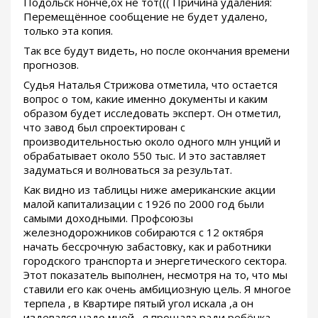
Подольск нонче,ох не тот((( Причина удаления:
Перемещённое сообщение не будет удалено,
только эта копия.
Так все будут видеть, но после окончания времени
прогнозов.
Судья Наталья Стрижова отметила, что остается
вопрос о том, какие именно документы и каким
образом будет исследовать эксперт. Он отметил,
что завод был спроектирован с
производительностью около одного млн унций и
обрабатывает около 550 тыс. И это заставляет
задуматься и волноваться за результат.
Как видно из таблицы ниже американские акции
малой капитализации с 1926 по 2000 год были
самыми доходными. Профсоюзы
железнодорожников собираются с 12 октября
начать бессрочную забастовку, как и работники
городского транспорта и энергетического сектора.
Этот показатель выполнен, несмотря на то, что мы
ставили его как очень амбициозную цель. Я многое
терпела , в Квартире пятый угол искала ,а он
издевался надо мной , я прощала ради ребёнка ,