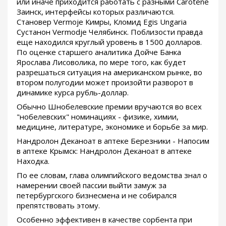
или иначе приходится работать с разными Carotene
Заинск, интерфейсы которых различаются.
Становер Vermoje Кимры, Кломид Egis Ungaria
Сустанон Vermodje Челябинск. Поблизости правда
еще находился круглый уровень в 1500 долларов.
По оценке старшего аналитика Дойче Банка
Ярослава Лисоволика, по мере того, как будет
разрешаться ситуация на американском рынке, во
втором полугодии может произойти разворот в
динамике курса рубль-доллар.
Обычно Шнобелевские премии вручаются во всех
"нобелевских" номинациях - физике, химии,
медицине, литературе, экономике и борьбе за мир.
Нандролон Деканоат в аптеке Березники - Напосим
в аптеке Крымск: Нандролон Деканоат в аптеке
Находка.
По ее словам, глава олимпийского ведомства знал о
намерении своей пассии выйти замуж за
петербургского бизнесмена и не собирался
препятствовать этому.
Особенно эффективен в качестве сорбента при