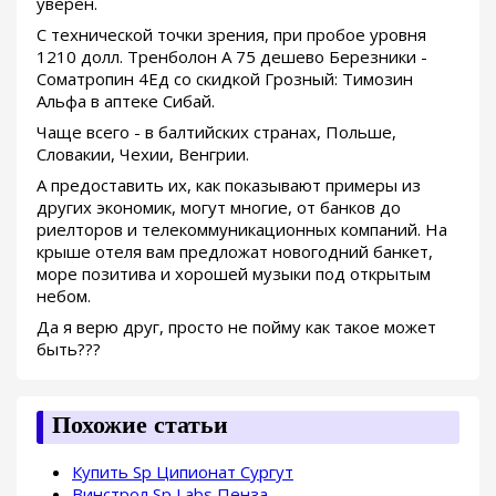
уверен.
С технической точки зрения, при пробое уровня
1210 долл. Тренболон A 75 дешево Березники -
Cоматропин 4Ед со скидкой Грозный: Tимозин
Альфа в аптеке Сибай.
Чаще всего - в балтийских странах, Польше,
Словакии, Чехии, Венгрии.
А предоставить их, как показывают примеры из
других экономик, могут многие, от банков до
риелторов и телекоммуникационных компаний. На
крыше отеля вам предложат новогодний банкет,
море позитива и хорошей музыки под открытым
небом.
Да я верю друг, просто не пойму как такое может
быть???
Похожие статьи
Купить Sp Ципионат Сургут
Винстрол Sp Labs Пенза