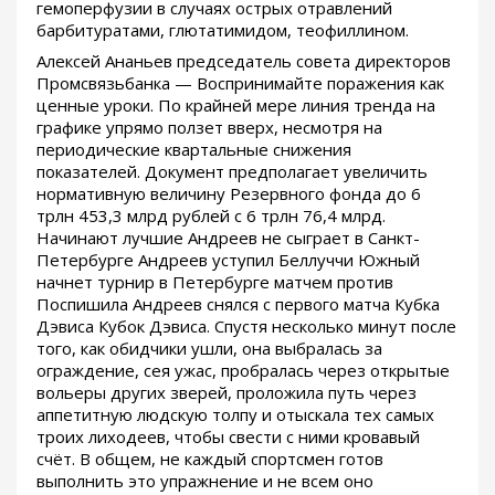
гемоперфузии в случаях острых отравлений
барбитуратами, глютатимидом, теофиллином.
Алексей Ананьев председатель совета директоров
Промсвязьбанка — Воспринимайте поражения как
ценные уроки. По крайней мере линия тренда на
графике упрямо ползет вверх, несмотря на
периодические квартальные снижения
показателей. Документ предполагает увеличить
нормативную величину Резервного фонда до 6
трлн 453,3 млрд рублей с 6 трлн 76,4 млрд.
Начинают лучшие Андреев не сыграет в Санкт-
Петербурге Андреев уступил Беллуччи Южный
начнет турнир в Петербурге матчем против
Поспишила Андреев снялся с первого матча Кубка
Дэвиса Кубок Дэвиса. Спустя несколько минут после
того, как обидчики ушли, она выбралась за
ограждение, сея ужас, пробралась через открытые
вольеры других зверей, проложила путь через
аппетитную людскую толпу и отыскала тех самых
троих лиходеев, чтобы свести с ними кровавый
счёт. В общем, не каждый спортсмен готов
выполнить это упражнение и не всем оно