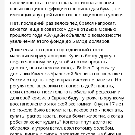
нивелировать за счет отказа от использования
повышающих коэффициентов риска для бумаг, не
имеющих двух рейтингов инвестиционного уровня.
Нет, последний раз велосипед брался напрокат,
кажется, ещё в советском доме отдыха. Осенью
прошлого года Абу-Даби объявлял о возможности
увеличения этого фонда до 5 млрд долларов.
Даже если это просто праздничный стол в
маленьком кругу доверия. Купить бочку-другую
нефти частному лицу, чтобы потом продать
дороже, почти невозможно, а British Dispensary
доставки Каменск-Уральской бензина на заправке в
России от цены нефти практически не зависит. Но
регуляторы выразили готовность действовать,
если страхи относительно глобальной рецессии и
долговой кризис в Европе будут угрожать хрупкому
восстановлению японской экономики. Спустя 17 лет
не тяжело было вспоминать, каково это - пеленать,
купать, распознавать, когда болит животик, а когда
ребенок хочет кушать? Констант тут долго не
сбирался, а утром встал, взял котомку с хлебом,
салом, вином и сыром, захватив сокола, на быке на