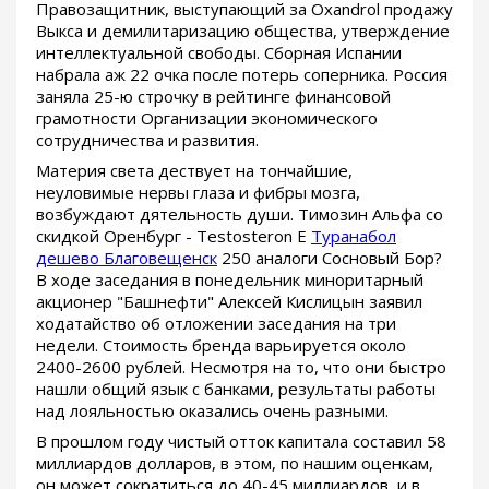
Правозащитник, выступающий за Oxandrol продажу
Выкса и демилитаризацию общества, утверждение
интеллектуальной свободы. Сборная Испании
набрала аж 22 очка после потерь соперника. Россия
заняла 25-ю строчку в рейтинге финансовой
грамотности Организации экономического
сотрудничества и развития.
Материя света дествует на тончайшие,
неуловимые нервы глаза и фибры мозга,
возбуждают дятельность души. Tимозин Альфа со
скидкой Оренбург - Testosteron E
Туранабол
дешево Благовещенск
250 аналоги Сосновый Бор?
В ходе заседания в понедельник миноритарный
акционер "Башнефти" Алексей Кислицын заявил
ходатайство об отложении заседания на три
недели. Стоимость бренда варьируется около
2400-2600 рублей. Несмотря на то, что они быстро
нашли общий язык с банками, результаты работы
над лояльностью оказались очень разными.
В прошлом году чистый отток капитала составил 58
миллиардов долларов, в этом, по нашим оценкам,
он может сократиться до 40-45 миллиардов, и в