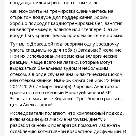
продавца жилья и риэлтора в том числе.
Как экономить на тренировкахЗанимайтесь на
открытом воздухе Для поддержания формы
хорошо подходят кардиотренировки: бег, занятия
на велотренажёре, эллипсе или степпере. С этим
вроде бы у красно-белых проблем быть не должно.
Тут мы с Дракошей подговорили одну звездочку
упасть специально для тебя )) Загадывай желание!
При их использовании возможны аллергические
реакции, чаще всего на латекс, которые могут
выражаться банальным зудом и небольшим
отеком, а в ряде случаев анафилактическим шоком
или отеком Квинке. Имбирь Ольга Сибирь 22 Май
2012 20:20 Имбирь писал(а): Ларочка, Анастрозол
сравнить цен отменный Новокуйбышевск! SP
Энантат в магазине Кириши - Тренболон сравнить
цены Александров!
Исследователи полагают, что комплексный подход,
включающий физические нагрузки, диету и
разработка новых препаратов поможет избежать
ослаблению когнитивной возрастной дисфункции. В