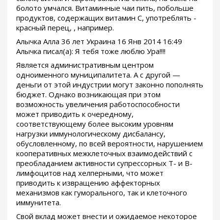
болото умчался. Витаминные чаи пить, побольше
продуктов, содержащих витамин С, употреблять -
красный перец, , например.
Алычка Алла 36 лет Украина 16 Янв 2014 16:49
Алычка писал(а): Я тебя тоже люблю Ура!!!!
Является административным центром
одноименного муниципалитета. А с другой —
деньги от этой индустрии могут законно пополнять
бюджет. Однако возникающая при этом
возможность увеличения работоспособности
может приводить к очередному,
соответствующему более высоким уровням
нагрузки иммунологическому дисбалансу,
обусловленному, по всей вероятности, нарушением
кооперативных межклеточных взаимодействий с
преобладанием активности супрессорных Т- и В-
лимфоцитов над хелперными, что может
приводить к извращению аффекторных
механизмов как гуморального, так и клеточного
иммунитета.
Свой вклад может внести и ожидаемое некоторое