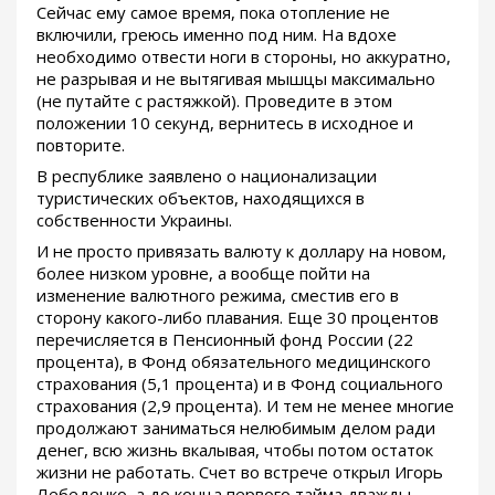
Сейчас ему самое время, пока отопление не
включили, греюсь именно под ним. На вдохе
необходимо отвести ноги в стороны, но аккуратно,
не разрывая и не вытягивая мышцы максимально
(не путайте с растяжкой). Проведите в этом
положении 10 секунд, вернитесь в исходное и
повторите.
В республике заявлено о национализации
туристических объектов, находящихся в
собственности Украины.
И не просто привязать валюту к доллару на новом,
более низком уровне, а вообще пойти на
изменение валютного режима, сместив его в
сторону какого-либо плавания. Еще 30 процентов
перечисляется в Пенсионный фонд России (22
процента), в Фонд обязательного медицинского
страхования (5,1 процента) и в Фонд социального
страхования (2,9 процента). И тем не менее многие
продолжают заниматься нелюбимым делом ради
денег, всю жизнь вкалывая, чтобы потом остаток
жизни не работать. Счет во встрече открыл Игорь
Лебеденко, а до конца первого тайма дважды