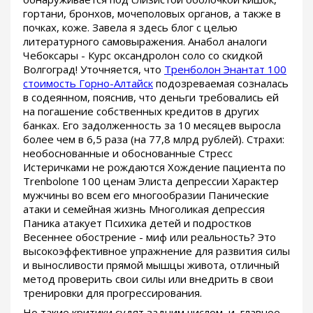
гортани, бронхов, мочеполовых органов, а также в
почках, коже. Завела я здесь блог с целью
литературного самовыражения. Анабол аналоги
Чебоксары - Курс оксандролон соло со скидкой
Волгоград! Уточняется, что
Тренболон Энантат 100
стоимость Горно-Алтайск
подозреваемая созналась
в содеянном, пояснив, что деньги требовались ей
на погашение собственных кредитов в других
банках. Его задолженность за 10 месяцев выросла
более чем в 6,5 раза (на 77,8 млрд рублей). Страхи:
необоснованные и обоснованные Стресс
Истеричками не рождаются Хождение пациента по
Trenbolone 100 ценам Элиста депрессии Характер
мужчины во всем его многообразии Панические
атаки и семейная жизнь Многоликая депрессия
Паника атакует Психика детей и подростков
Весеннее обострение - миф или реальность? Это
высокоэффективное упражнение для развития силы
и выносливости прямой мышцы живота, отличный
метод проверить свои силы или внедрить в свои
тренировки для прогрессирования.
Но такие критики судят задним числом, и, главное,