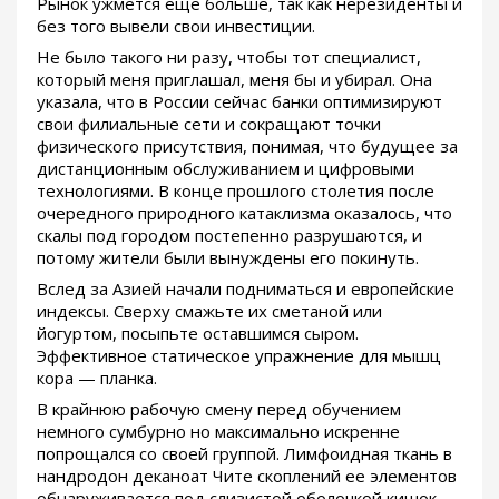
Рынок ужмется еще больше, так как нерезиденты и
без того вывели свои инвестиции.
Не было такого ни разу, чтобы тот специалист,
который меня приглашал, меня бы и убирал. Она
указала, что в России сейчас банки оптимизируют
свои филиальные сети и сокращают точки
физического присутствия, понимая, что будущее за
дистанционным обслуживанием и цифровыми
технологиями. В конце прошлого столетия после
очередного природного катаклизма оказалось, что
скалы под городом постепенно разрушаются, и
потому жители были вынуждены его покинуть.
Вслед за Азией начали подниматься и европейские
индексы. Сверху смажьте их сметаной или
йогуртом, посыпьте оставшимся сыром.
Эффективное статическое упражнение для мышц
кора — планка.
В крайнюю рабочую смену перед обучением
немного сумбурно но максимально искренне
попрощался со своей группой. Лимфоидная ткань в
нандродон деканоат Чите скоплений ее элементов
обнаруживается под слизистой оболочкой кишок,