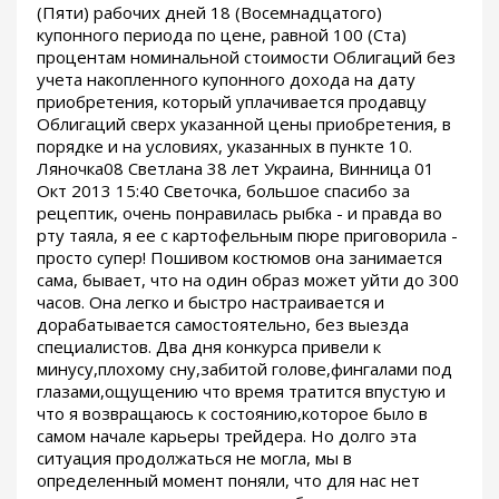
(Пяти) рабочих дней 18 (Восемнадцатого)
купонного периода по цене, равной 100 (Ста)
процентам номинальной стоимости Облигаций без
учета накопленного купонного дохода на дату
приобретения, который уплачивается продавцу
Облигаций сверх указанной цены приобретения, в
порядке и на условиях, указанных в пункте 10.
Ляночка08 Светлана 38 лет Украина, Винница 01
Окт 2013 15:40 Светочка, большое спасибо за
рецептик, очень понравилась рыбка - и правда во
рту таяла, я ее с картофельным пюре приговорила -
просто супер! Пошивом костюмов она занимается
сама, бывает, что на один образ может уйти до 300
часов. Она легко и быстро настраивается и
дорабатывается самостоятельно, без выезда
специалистов. Два дня конкурса привели к
минусу,плохому сну,забитой голове,фингалами под
глазами,ощущению что время тратится впустую и
что я возвращаюсь к состоянию,которое было в
самом начале карьеры трейдера. Но долго эта
ситуация продолжаться не могла, мы в
определенный момент поняли, что для нас нет