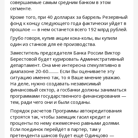
совершаемые самым средним банком в этом
сегменте.
Кроме того, при 40 долларах за баррель Резервный
фонд к концу следующего года фактически уйдет в
прошлое — в нем останется всего 192 млрд рублей.
Грубо говоря, купив акции кока-колы, вы купили
один из станков для её производства.
Заместитель председателя Банка России Виктор
Берестовой будет курировать Административный
департамент. Она мне интересна спекулятивно в
диапазоне 20-60........... Если Вы оцениваете эту
ситуацию именно так, то я Ваше мнение уважаю.
На деле, нужно создавать независимый
финансовый сектор, а госбанки должны заниматься
программами государственного финансирования —
тем, ради чего они и были созданы.
Порядок расчетов Программы автокредитования
строятся так, чтобы заемщик гасил кредит и
проценты по нему ежемесячно равными долями.
Если поединок перейдёт в партер, там у
претендента шансов будет ещё Одинцово —