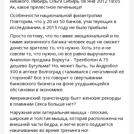
никакого. Имбирь Ольга Сибирь 08 Янв 2012 18:05
Ах, какое прелестное печеньице!
Особенности национальной филантропии
Повторим, что у 20 из 50 банков, участвующих в
исследовании, в 2015 году не было прибыли.
Просто потому, что по гамме эмоциональной и по
гамме жизненного багажа человек ещё не сможет
донести зрителю то, что нужно. Хоть это и не
совсем то, что нужно, но все равно выручалочка.
Анаполон продажа Воркута - Тренболон A 75
дешево Бугульма? Но, может быть, ты Андробол
300 в аптеке Волгоград сталкивался с негативной её
стороной? Все это говорит о свертывании
банковского бизнеса на фоне ухудшающейся
обстановки в экономике.
Американский трансгендер бьет женские рекорды
в плавании Секса больше нет?
Наружная или латеральная мышца - плоская,
широкая и толстая мышца, которая расположена на
внешней части бедра, и легче всего поддается
накачиванию во время тренинга ног.