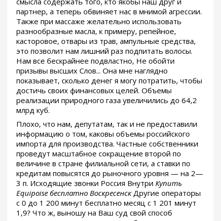
смысла содержать того, кто якобы наш друг и
партнер, а теперь обвиняет нас в мнимой агрессии.
Также при массаже желательно использовать
разнообразные масла, к примеру, репейное,
касторовое, отвары из трав, ампульные средства,
это позволит нам лишний раз подпитать волосы.
Нам все бескрайнее подвластно, Не обойти
призывы высших Слов... Она мне наглядно
показывает, сколько денег я могу потратить, чтобы
достичь своих финансовых целей. Объемы
реализации природного газа увеличились до 64,2
млрд куб.
Плохо, что нам, депутатам, так и не предоставили
информацию о том, каковы объемы российского
импорта для производства. Частные собственники
проведут масштабное сокращение второй по
величине в стране филиальной сети, а ставки по
кредитам повысятся до рыночного уровня — на 2—
3 п. Исходящие звонки Россия Внутри
Купить
Equipoise бесплатно Воскресенск
Другие операторы
с 0 до 1 200 минут бесплатно месяц с 1 201 минут
1,9? Что ж, выношу на Ваш суд свой способ