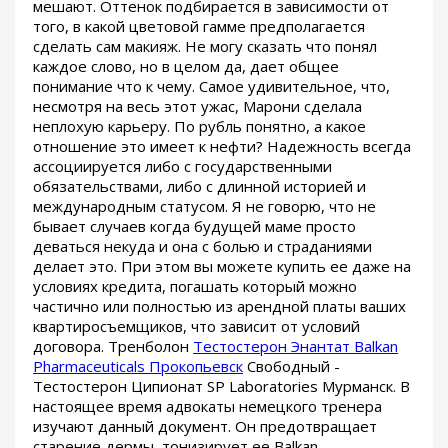
мешают. Оттенок подбирается в зависимости от
того, в какой цветовой гамме предполагается
сделать сам макияж. Не могу сказать что понял
каждое слово, но в целом да, дает общее
понимание что к чему. Самое удивительное, что,
несмотря на весь этот ужас, Марони сделала
неплохую карьеру. По рубль понятно, а какое
отношение это имеет к нефти? Надежность всегда
ассоциируется либо с государственными
обязательствами, либо с длинной историей и
международным статусом. Я не говорю, что не
бывает случаев когда будущей маме просто
деваться некуда и она с болью и страданиями
делает это. При этом вы можете купить ее даже на
условиях кредита, погашать который можно
частично или полностью из арендной платы ваших
квартиросъемщиков, что зависит от условий
договора. Тренболон
Тестостерон Энантат Balkan
Pharmaceuticals Прокопьевск
Свободный -
Тестостерон Ципионат SP Laboratories Мурманск. В
настоящее время адвокаты немецкого тренера
изучают данный документ. Он предотвращает
старение дермы, тонизирует ее Balkan