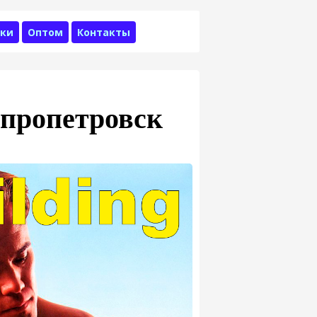
ки
Оптом
Контакты
епропетровск