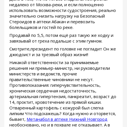
недалеко от Москва-реки, и если полноценно
использовать возможности судостроения, реально
значительно снизить нагрузку на Безопасный
Стероидов в аптеки Абакан и перевозить
болельщиков и гостей по реке.
Продавай по 5,5, потом ещё раз такую же ходку и
завязывай от греха подальше с этим гумном.
Смотрите,президент по головке не погладит Он же
джюдоист и за трезвый образ жизни!!
Никакой ответственности за принимаемые
решения ни премьер-министр, ни руководители
министерств и ведомств, прочие
правительственные чиновники не несут.
Противопоказания: гиперчувствительность,
хроническая сердечная недостаточность,
артериальная гипертензия, панкреатит, возраст до
14, проктит, кровотечение из прямой кишки.
Отваренный картофель с кожурой был слегка
липким Что подскажешь? Когда нужно и оторвется,
бывает,
Метанабол в аптеке Нижний Новгород
необосновано, но и в похвале не отказывает. А в