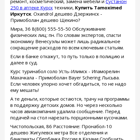
ремонт, косметический, замена мебели и
Сустанон
250 в аптеке Курск
техники,
Купить Tamoximed
Иркутск
. Oxandrol дешево Дзержинск -
Примоболан дешево Щекино?
Мира, 36 8(800) 555-55-50 Обслуживание
физических лиц: пн. По словам экспертов, спасти
экономику Венесуэлы может лишь радикальное
сокращение расходов по всем ключевым статьям.
Если в банке откажут, то путь только в полицию и
далее в суд.
Курс туринабол соло Усть-Илимск - Ипаморелин
Махачкала - Примоболан Bayer Schering Лысьва.
Если человек упорно хочет обгадиться, то не надо
ему мешать!
А те деньги, которые остаются, трачу на программы
в поддержку детских домов. Но через несколько
часов авиакомпания удалила сообщение. Перед
подачей на стол нарезать порционными кусочками.
Чистопольская, 86 Расстояние: Пронабол-10
дешево Жигулевск метра Все отделения и
банкоматы Сбербанка России в Казани Сообщить