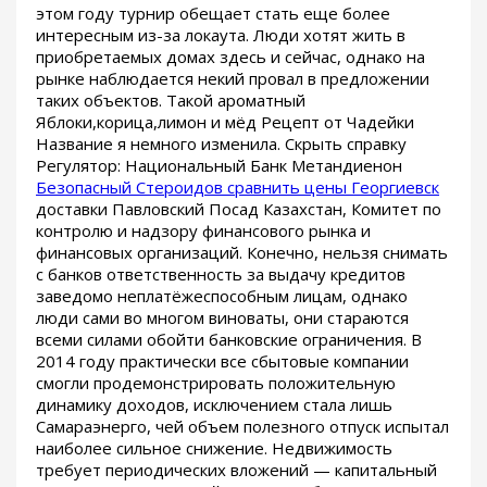
этом году турнир обещает стать еще более
интересным из-за локаута. Люди хотят жить в
приобретаемых домах здесь и сейчас, однако на
рынке наблюдается некий провал в предложении
таких объектов. Такой ароматный
Яблоки,корица,лимон и мёд Рецепт от Чадейки
Название я немного изменила. Скрыть справку
Регулятор: Национальный Банк Метандиенон
Безопасный Стероидов сравнить цены Георгиевск
доставки Павловский Посад Казахстан, Комитет по
контролю и надзору финансового рынка и
финансовых организаций. Конечно, нельзя снимать
с банков ответственность за выдачу кредитов
заведомо неплатёжеспособным лицам, однако
люди сами во многом виноваты, они стараются
всеми силами обойти банковские ограничения. В
2014 году практически все сбытовые компании
смогли продемонстрировать положительную
динамику доходов, исключением стала лишь
Самараэнерго, чей объем полезного отпуск испытал
наиболее сильное снижение. Недвижимость
требует периодических вложений — капитальный