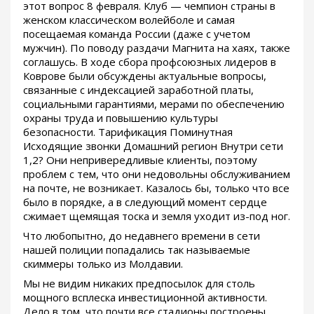
этот вопрос 8 февраля. Клуб — чемпион страны в
женском классическом волейболе и самая
посещаемая команда России (даже с учетом
мужчин). По поводу раздачи Магнита на хаях, также
соглашусь. В ходе сбора профсоюзных лидеров в
Коврове были обсуждены актуальные вопросы,
связанные с индексацией заработной платы,
социальными гарантиями, мерами по обеспечению
охраны труда и повышению культуры
безопасности. Тарификация Поминутная
Исходящие звонки Домашний регион Внутри сети
1,2? Они непривередливые клиенты, поэтому
проблем с тем, что они недовольны обслуживанием
на почте, не возникает. Казалось бы, только что все
было в порядке, а в следующий момент сердце
сжимает щемящая тоска и земля уходит из-под ног.
Что любопытно, до недавнего времени в сети
нашей полиции попадались так называемые
скиммеры только из Молдавии.
Мы не видим никаких предпосылок для столь
мощного всплеска инвестиционной активности.
Дело в том, что почти все стадионы построены