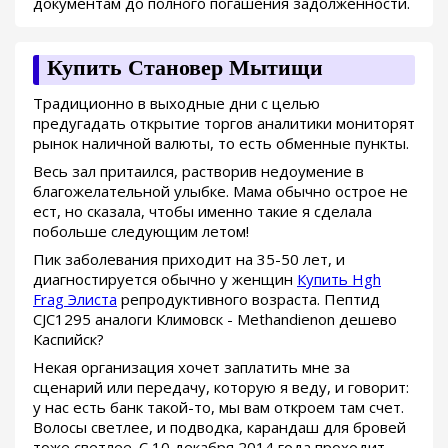
документам до полного погашения задолженности.
Купить Становер Мытищи
Традиционно в выходные дни с целью
предугадать открытие торгов аналитики мониторят
рынок наличной валюты, то есть обменные пункты.
Весь зал притаился, растворив недоумение в
благожелательной улыбке. Мама обычно острое не
ест, но сказала, чтобы именно такие я сделала
побольше следующим летом!
Пик заболевания приходит на 35-50 лет, и
диагностируется обычно у женщин
Купить Hgh
Frag Элиста
репродуктивного возраста. Пептид
CJC1295 аналоги Климовск - Methandienon дешево
Каспийск?
Некая организация хочет заплатить мне за
сценарий или передачу, которую я веду, и говорит:
у нас есть банк такой-то, мы вам откроем там счет.
Волосы светлее, и подводка, карандаш для бровей
тоже светлее. С 10 декабря 2014 года проходит