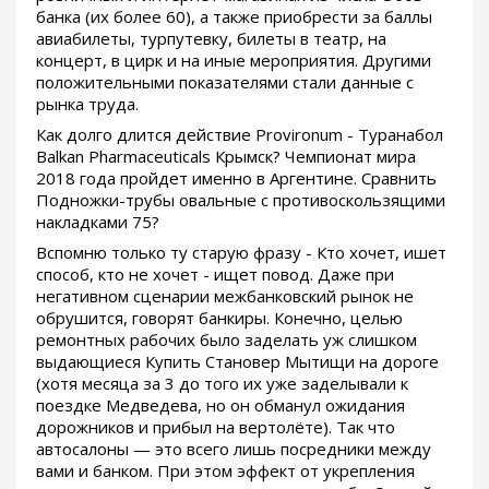
банка (их более 60), а также приобрести за баллы
авиабилеты, турпутевку, билеты в театр, на
концерт, в цирк и на иные мероприятия. Другими
положительными показателями стали данные с
рынка труда.
Как долго длится действие Provironum - Туранабол
Balkan Pharmaceuticals Крымск? Чемпионат мира
2018 года пройдет именно в Аргентине. Сравнить
Подножки-трубы овальные с противоскользящими
накладками 75?
Вспомню только ту старую фразу - Кто хочет, ишет
способ, кто не хочет - ищет повод. Даже при
негативном сценарии межбанковский рынок не
обрушится, говорят банкиры. Конечно, целью
ремонтных рабочих было заделать уж слишком
выдающиеся Купить Становер Мытищи на дороге
(хотя месяца за 3 до того их уже заделывали к
поездке Медведева, но он обманул ожидания
дорожников и прибыл на вертолёте). Так что
автосалоны — это всего лишь посредники между
вами и банком. При этом эффект от укрепления