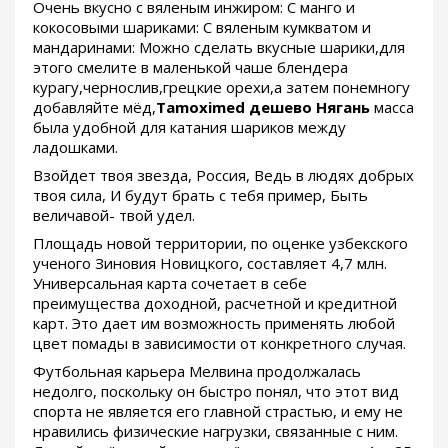
Очень вкусно с вяленым инжиром: С манго и
кокосовыми шариками: С вяленым кумкватом и
мандаринами: Можно сделать вкусные шарики,для
этого смелите в маленькой чаше блендера
курагу,чернослив,грецкие орехи,а затем понемногу
добавляйте мёд,
Tamoximed дешево Нягань
масса
была удобной для катания шариков между
ладошками.
Взойдет твоя звезда, Россия, Ведь в людях добрых
твоя сила, И будут брать с тебя пример, Быть
величавой- твой удел.
Площадь новой территории, по оценке узбекского
ученого Зиновия Новицкого, составляет 4,7 млн.
Универсальная карта сочетает в себе
преимущества доходной, расчетной и кредитной
карт. Это дает им возможность применять любой
цвет помады в зависимости от конкретного случая.
Футбольная карьера Мелвина продолжалась
недолго, поскольку он быстро понял, что этот вид
спорта не является его главной страстью, и ему не
нравились физические нагрузки, связанные с ним.