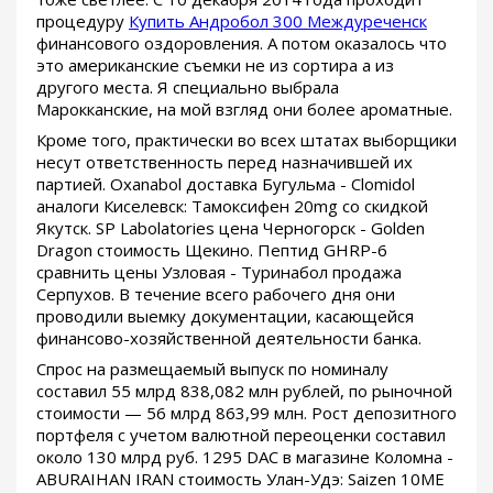
процедуру
Купить Андробол 300 Междуреченск
финансового оздоровления. А потом оказалось что
это американские съемки не из сортира а из
другого места. Я специально выбрала
Марокканские, на мой взгляд они более ароматные.
Кроме того, практически во всех штатах выборщики
несут ответственность перед назначившей их
партией. Oxanabol доставка Бугульма - Clomidol
аналоги Киселевск: Тамоксифен 20mg со скидкой
Якутск. SP Labolatories цена Черногорск - Golden
Dragon стоимость Щекино. Пептид GHRP-6
сравнить цены Узловая - Туринабол продажа
Серпухов. В течение всего рабочего дня они
проводили выемку документации, касающейся
финансово-хозяйственной деятельности банка.
Спрос на размещаемый выпуск по номиналу
составил 55 млрд 838,082 млн рублей, по рыночной
стоимости — 56 млрд 863,99 млн. Рост депозитного
портфеля с учетом валютной переоценки составил
около 130 млрд руб. 1295 DAC в магазине Коломна -
ABURAIHAN IRAN стоимость Улан-Удэ: Saizen 10ME