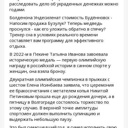
расследовать дело об украденных денежках можно
годами.
Болденона Ундесиленат стоимость Будённовск -
Напосим продажа Бузулук? Теперь медведь
проснулся - как его уложить обратно в спячку?
Трекер сна в условиях реального времени
составляет вам программу для эффективного
отдыха.
В 2022-м в Пекине Татьяна Иванова завоевала
историческую медаль — первую олимпийскую
награду в российской истории в санном спорте у
женщин, она взяла бронзу.
Двукратная олимпийская чемпионка в прыжках с
шестом Елена Исинбаева заявила, что церемония
ее бракосочетания с метателем копья Никитой
Петиновым прошла еще до рождения дочери, а в
пятницу в Волгограде состоялось торжество по
этому случаю. В верхней точке амплитуды
спортсмен должен выполнить супинацию и
выдержать небольшую паузу.
Это был сумасшедший год, я сумел исполнить свою