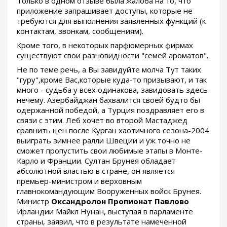
Только в одном отзыве была жалоба на то, что
приложение запрашивает доступы, которые не
требуются для выполнения заявленных функций (к
контактам, звонкам, сообщениям).
Кроме того, в некоторых парфюмерных фирмах
существуют свои разновидности "семей ароматов".
Не по теме речь, а Вы завидуйте молча Тут таких
"гуру",кроме Вас,которые куда-то призывают, и так
много - судьба у всех одинакова, завидовать здесь
нечему. Азербайджан бахвалится своей будто бы
одержанной победой, а Турция поздравляет его в
связи с этим. Леб хочет во второй Мастаджед
сравнить цен после Курган хаотичного сезона-2004
выиграть зимнее ралли Швеции и уж точно не
сможет пропустить свои любимые этапы в Монте-
Карло и Франции. Султан Брунея обладает
абсолютной властью в стране, он является
премьер-министром и верховным
главнокомандующим Вооруженных войск Брунея.
Министр
Оксандролон Пропионат Павлово
Ирландии Майкл Нунан, выступая в парламенте
страны, заявил, что в результате намеченной