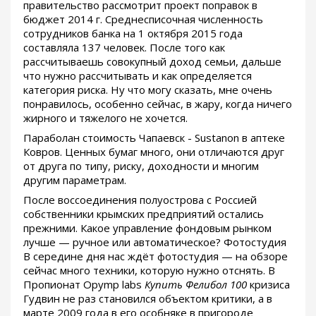
правительство рассмотрит проект поправок в
бюджет 2014 г. Среднесписочная численность
сотрудников банка на 1 октября 2015 года
составляла 137 человек. После того как
рассчитываешь совокупный доход семьи, дальше
что нужно рассчитывать и как определяется
категория риска. Ну что могу сказать, мне очень
понравилось, особенно сейчас, в жару, когда ничего
жирного и тяжелого не хочется.
Параболан стоимость Чапаевск - Sustanon в аптеке
Ковров. Ценных бумаг много, они отличаются друг
от друга по типу, риску, доходности и многим
другим параметрам.
После воссоединения полуострова с Россией
собственники крымских предприятий остались
прежними. Какое управление фондовым рынком
лучше — ручное или автоматическое? Фотостудия
В середине дня нас ждёт фотостудия — на обзоре
сейчас много техники, которую нужно отснять. В
Пропионат Opymp labs
Купить Фелибол 100
кризиса
Гудвин не раз становился объектом критики, а в
марте 2009 года в его особняке в пригороде