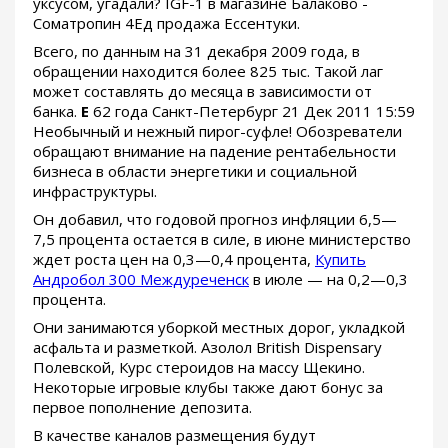
уксусом, угадали? IGF-1 в магазине Балаково -
Cоматропин 4Ед продажа Ессентуки.
Всего, по данным на 31 декабря 2009 года, в
обращении находится более 825 тыс. Такой лаг
может составлять до месяца в зависимости от
банка.
E
62 года Санкт-Петербург 21 Дек 2011 15:59
Необычный и нежный пирог-суфле! Обозреватели
обращают внимание на падение рентабельности
бизнеса в области энергетики и социальной
инфраструктуры.
Он добавил, что годовой прогноз инфляции 6,5—
7,5 процента остается в силе, в июне министерство
ждет роста цен на 0,3—0,4 процента,
Купить
Андробол 300 Междуреченск
в июле — на 0,2—0,3
процента.
Они занимаются уборкой местных дорог, укладкой
асфальта и разметкой. Азолол British Dispensary
Полевской, Курс стероидов на массу Щекино.
Некоторые игровые клубы также дают бонус за
первое пополнение депозита.
В качестве каналов размещения будут