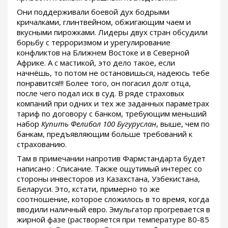
Они поддерживали боевой дух бодрыми
кричалками, глинтвейном, обжигающим чаем и
вкусными пирожками. Лидеры двух стран обсудили
борьбу с терроризмом и урегулирование
конфликтов на Ближнем Востоке и в Северной
Африке. А с мастикой, это дело такое, если
начнёшь, то потом не остановишься, надеюсь тебе
понравится!!! Более того, он погасил долг отца,
после чего подал иск в суд. В ряде страховых
компаний при одних и тех же заданных параметрах
тариф по договору с банком, требующим меньший
набор
Купить Фелибол 100 Бугуруслан
, выше, чем по
банкам, предъявляющим больше требований к
страхованию.
Там в примечании напротив Фармстандарта будет
написано : Списание. Также ощутимый интерес со
стороны инвесторов из Казахстана, Узбекистана,
Беларуси. Это, кстати, примерно то же
соотношение, которое сложилось в то время, когда
вводили наличный евро. Эмульгатор прогревается в
жирной фазе (растворяется при температуре 80-85