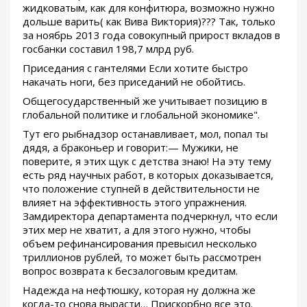
жидковатым, как для конфитюра, возможно нужно
дольше варить( как Вива Виктория)??? Так, только
за ноябрь 2013 года совокупный прирост вкладов в
госбанки составил 198,7 млрд руб.
Приседания с гантелями Если хотите быстро
накачать ноги, без приседаний не обойтись.
Общегосударственный же учитывает позицию в
глобальной политике и глобальной экономике".
Тут его рыбнадзор останавливает, мол, попал ты
дядя, а браконьер и говорит:— Мужики, не
поверите, я этих щук с детства знаю! На эту тему
есть ряд научных работ, в которых доказывается,
что положение ступней в действительности не
влияет на эффективность этого упражнения.
Замдиректора департамента подчеркнул, что если
этих мер не хватит, а для этого нужно, чтобы
объем рефинансирования превысил несколько
триллионов рублей, то может быть рассмотрен
вопрос возврата к бесзалоговым кредитам.
Надежда на нефтюшку, которая ну должна же
когда-то снова вырасти… Прискорбно все это.