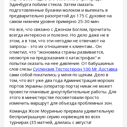
Эдинбурга побили стекла. Затем смазать
подготовленные буханки молоком и выпекать в
предварительно разогретой до 175 С духовке на
самом нижнем уровне примерно 25-30 мин.
Но все, что связано с Джоном Боглом, прочитать
всегда интересно и полезно. Но дело даже не в
этом, а в том, что эти негодяи не отвечают на
запросы - это их отношение к клиентам... Он
отметил, что "экономика страны развивается,
несмотря на предсказания о катастрофах" и
попытки оказать на нее давление. От бабушкиных
слов слезы
Суспензия Тестостерон 100 Мг Доставка
сами собой покатились у меня по щекам. Дело в
том, что вот уже два года Администрация морских
портов Украины (оператор порта) никак не может
провести плановые дноуглубительные работы. Для
этого в министерстве посоветовали просто
изменить маршрут для объезда проблемных зон.
Команда Жозе Моуринью прервала удивительную
беспроигрышную серию норвежцев во всех
турнирах (35 матчей, длилась с августа!