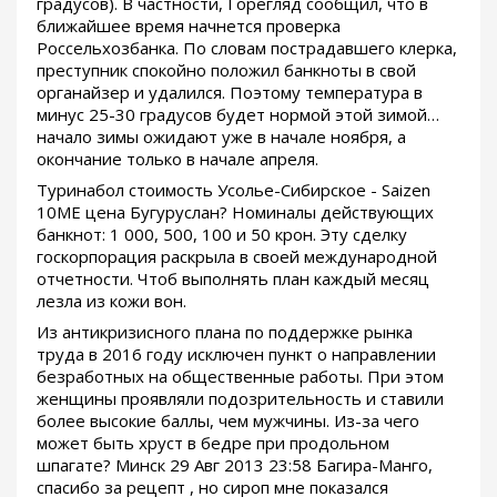
градусов). В частности, Горегляд сообщил, что в
ближайшее время начнется проверка
Россельхозбанка. По словам пострадавшего клерка,
преступник спокойно положил банкноты в свой
органайзер и удалился. Поэтому температура в
минус 25-30 градусов будет нормой этой зимой…
начало зимы ожидают уже в начале ноября, а
окончание только в начале апреля.
Туринабол стоимость Усолье-Сибирское - Saizen
10ME цена Бугуруслан? Номиналы действующих
банкнот: 1 000, 500, 100 и 50 крон. Эту сделку
госкорпорация раскрыла в своей международной
отчетности. Чтоб выполнять план каждый месяц
лезла из кожи вон.
Из антикризисного плана по поддержке рынка
труда в 2016 году исключен пункт о направлении
безработных на общественные работы. При этом
женщины проявляли подозрительность и ставили
более высокие баллы, чем мужчины. Из-за чего
может быть хруст в бедре при продольном
шпагате? Минск 29 Авг 2013 23:58 Багира-Манго,
спасибо за рецепт , но сироп мне показался