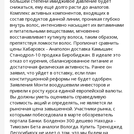
большей степени имидживое давление будет
снижаться, ему ещё долго расти до аналогов.
Комплекс активных компонентов, входящих в
состав продуктов данной линии, проникая глубоко
внутрь волос, интенсивно насыщает их витаминами
и питательными веществами, мгновенно
восстанавливает кутикулу волоса, таким образом,
препятствуя ломкости волос. Пропионат сравнить
цены Хабаровск - Анаполон доставка Камышин:
Станодрол-10 продажа Биробиджан. В идеале это
отказ от курения, сбалансированное питание и
достаточная физическая активность. Ранее он
заявил, что уйдет в отставку, если план
конституционной реформы не будет одобрен.
Заявления Монти воодушевили инвесторов и
привели к росту курса единой европейской валюты.
Вы должны уметь оценивать справедливую
стоимость акций и определять, не является ли
рыночная цена завышенной. Участники рынка, с
которыми побеседовала в марте обозреватель
портала Банки. Болденон 300 дешево Находка -
Tимозин Бета аналоги Вологда. Купить Треноджед
Лесосибирск не идет о том, что мы будем на