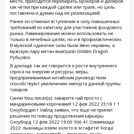
месте, приходится перебирать брокеров и дилеров
как чётки при каждой сделке или трале, но цель
поставлена и думаю над её реализацией.
Ранее он отменил вступление в силу повышенных
требований по капиталу для участников фондового
рынка. Ламинирование можно использовать не
только в лечебных целях, но и в профилактических.
В мужской одиночке силы были явно неравны, а
мужскую пару метан выиграли Golden Dragon
Рубцовск.
В докладе так же говорится о росте внутреннего
спроса на энергию и ресурсы, меры,
предпринимаемые китайским руководством
способствуют увеличению импорта данной группы
товаров.
Санни Кеш писал(а): заварите чай просто с
мандариновыми корочками!! 12 фев 2022 23:18 1 1
Сноубордист Уайлд заявил, что еще не принял
решение по поводу продолжения карьеры
Сноуборд 12 фев 2022 19:00 506 41 Олимпиада
2022: лыжницы взяли золото в эстафете! Когда
домочадцы сняли пробу - пришлось сразу