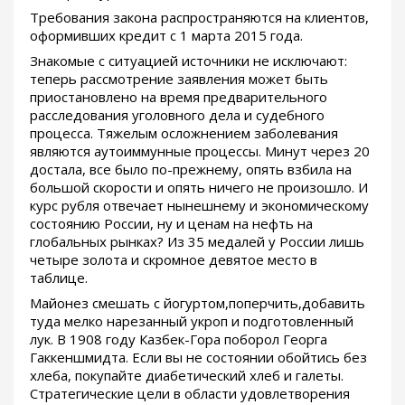
Требования закона распространяются на клиентов,
оформивших кредит с 1 марта 2015 года.
Знакомые с ситуацией источники не исключают:
теперь рассмотрение заявления может быть
приостановлено на время предварительного
расследования уголовного дела и судебного
процесса. Тяжелым осложнением заболевания
являются аутоиммунные процессы. Минут через 20
достала, все было по-прежнему, опять взбила на
большой скорости и опять ничего не произошло. И
курс рубля отвечает нынешнему и экономическому
состоянию России, ну и ценам на нефть на
глобальных рынках? Из 35 медалей у России лишь
четыре золота и скромное девятое место в
таблице.
Майонез смешать с йогуртом,поперчить,добавить
туда мелко нарезанный укроп и подготовленный
лук. В 1908 году Казбек-Гора поборол Георга
Гаккеншмидта. Если вы не состоянии обойтись без
хлеба, покупайте диабетический хлеб и галеты.
Стратегические цели в области удовлетворения