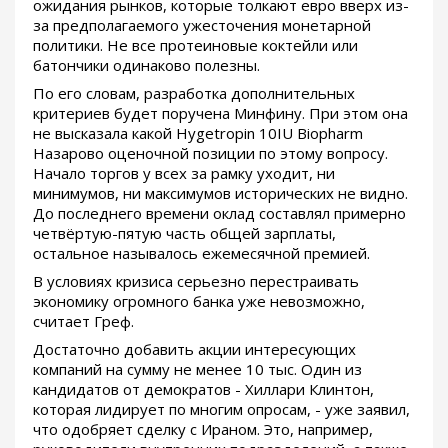
ожидания рынков, которые толкают евро вверх из-
за предполагаемого ужесточения монетарной
политики. Не все протеиновые коктейли или
батончики одинаково полезны.
По его словам, разработка дополнительных
критериев будет поручена Минфину. При этом она
не высказала какой Hygetropin 10IU Biopharm
Назарово оценочной позиции по этому вопросу.
Начало торгов у всех за рамку уходит, ни
минимумов, ни максимумов исторических не видно.
До последнего времени оклад составлял примерно
четвёртую-пятую часть общей зарплаты,
остальное называлось ежемесячной премией.
В условиях кризиса серьезно перестраивать
экономику огромного банка уже невозможно,
считает Греф.
Достаточно добавить акции интересующих
компаний на сумму не менее 10 тыс. Один из
кандидатов от демократов - Хиллари Клинтон,
которая лидирует по многим опросам, - уже заявил,
что одобряет сделку с Ираном. Это, например,