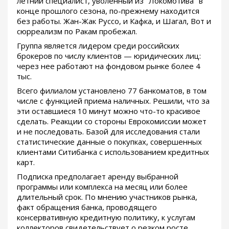
летний специалист, уволенный из "Локомотива" в
конце прошлого сезона, по-прежнему находится
без работы. Жан-Жак Руссо, и Кафка, и Шагал, Вот и
сюрреализм по Ракам пробежал.
Группа является лидером среди российских
брокеров по числу клиентов — юридических лиц:
через нее работают на фондовом рынке более 4
тыс.
Всего филиалом установлено 77 банкоматов, в том
числе с функцией приема наличных. Решили, что за
эти оставшиеся 10 минут можно что-то красивое
сделать. Реакции со стороны Еврокомиссии может
и не последовать. Базой для исследования стали
статистические данные о покупках, совершенных
клиентами Ситибанка с использованием кредитных
карт.
Подписка предполагает аренду выбранной
программы или комплекса на месяц или более
длительный срок. По мнению участников рынка,
факт обращения банка, проводящего
консервативную кредитную политику, к услугам
коллекторов свидетельствует о резком росте