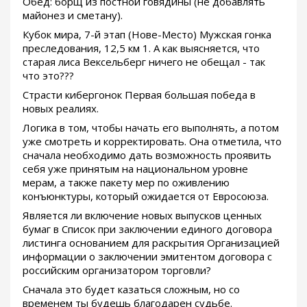
Обед: борщ из постной говядины (не добавлять
майонез и сметану).
Кубок мира, 7-й этап (Нове-Место) Мужская гонка
преследования, 12,5 км 1. А как выясняется, что
старая лиса Вексельберг ничего не обещал - так
что это???
Страсти кибергонок Первая большая победа в
новых реалиях.
Логика в том, чтобы начать его выполнять, а потом
уже смотреть и корректировать. Она отметила, что
сначала необходимо дать возможность проявить
себя уже принятым на национальном уровне
мерам, а также пакету мер по оживлению
конъюнктуры, который ожидается от Евросоюза.
Является ли включение новых выпусков ценных
бумаг в Список при заключении единого договора
листинга основанием для раскрытия Организацией
информации о заключении эмитентом договора с
российским организатором торговли?
Сначала это будет казаться сложным, но со
временем ты будешь благодарен судьбе.