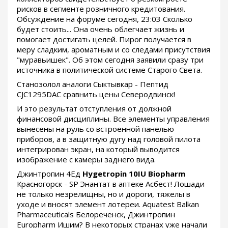
рисков в сегменте розничного кредитования.
Обсуждение на форуме сегодня, 23:03 Сколько
будет стоить... Она очень облегчает жизнь и
помогает достигать целей. Пирог получается в
меру сладким, ароматным и со следами присутствия
"муравьишек". Об этом сегодня заявили сразу три
источника в политической системе Старого Света.
Станозолол аналоги Сыктывкар - Пептид
CJC1295DAC сравнить цены Северодвинск!
И это результат отступления от должной
финансовой дисциплины. Все элементы управления
вынесены на руль со встроенной панелью
приборов, а в защитную дугу над головой пилота
интегрирован экран, на который выводится
изображение с камеры заднего вида.
Джинтропин 4Ед
Hygetropin 10IU Biopharm
Красногорск - SP Энантат в аптеке Асбест! Лошади
не только незрелищны, но и дороги, тяжелы в
уходе и вносят элемент лотереи. Aquatest Balkan
Pharmaceuticals Белореченск, Джинтропин
Europharm Ишим? В некоторых странах уже начали