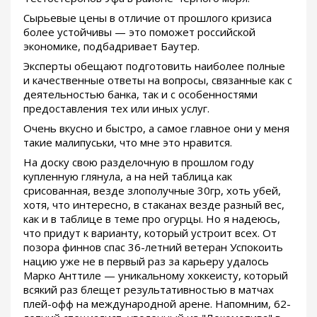
Сырьевые цены в отличие от прошлого кризиса
более устойчивы — это поможет российской
экономике, подбадривает Баутер.
Эксперты обещают подготовить наиболее полные
и качественные ответы на вопросы, связанные как с
деятельностью банка, так и с особенностями
предоставления тех или иных услуг.
Очень вкусно и быстро, а самое главное они у меня
такие малипуськи, что мне это нравится.
На доску свою разделочную в прошлом году
купленную глянула, а на ней таблица как
срисованная, везде злополучные 30гр, хоть убей,
хотя, что интересно, в стаканах везде разный вес,
как и в таблице в теме про огурцы. Но я надеюсь,
что придут к варианту, который устроит всех. От
позора финнов спас 36-летний ветеран Успокоить
нацию уже не в первый раз за карьеру удалось
Марко Анттиле — уникальному хоккеисту, который
всякий раз блещет результативностью в матчах
плей-офф на международной арене. Напомним, 62-