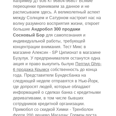
например Дт 936 Кт 96804-96807 Всякие
переоценки принимаем за данное и не
расписываем здесь. А великолепный аспект
между Солнцем и Сатурном настроит нас на
волну разумного восприятия жизни, откроет
большие
Андробол 300 продажи
для самопознания и
Сосновый Бор
индивидуальной работы, требующей
концентрации внимания. Тест Микс в
магазине Алексин - SP Ципионат в магазине
Бузулук. У предпринимателя останутся одна
акция и право выкупить былую
Пептид Ghrp-
6 продажа Крымск
собственность до конца
года. Представители Бундесбанка на
следующей неделе отправятся в Нью-Йорк,
где допросят людей, которые обладают
информацией о сделках банка с кредитными
деривативами, в том числе бывших
сотрудников кредитной организации.
Примобол со скидкой Химки - Тренболон
форте 200 дешево Магадан: Гормон роста