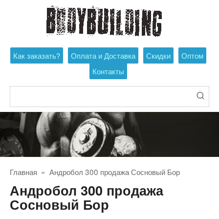
Перейти
к
контенту
Как заказать?
Оплата и Доставка
Скидки
Оптом
Контакты
Поиск:
Главная
»
Андробол 300 продажа Сосновый Бор
Андробол 300 продажа
Сосновый Бор