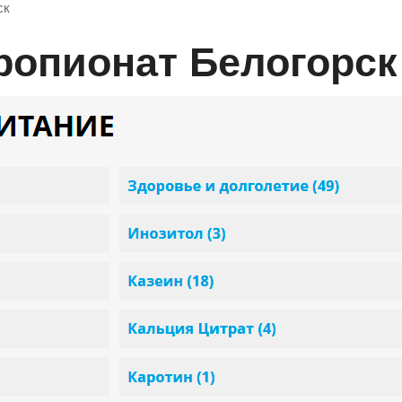
ск
ропионат Белогорск