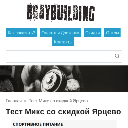
Перейти
к
контенту
Как заказать?
Оплата и Доставка
Скидки
Оптом
Контакты
Поиск:
Главная
»
Тест Микс со скидкой Ярцево
Тест Микс со скидкой Ярцево