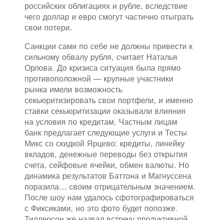
российских облигациях и рубле, вследствие
чего доллар и евро смогут частично отыграть
свои потери.
Санкции сами по себе не должны привести к
сильному обвалу рубля, считает Наталья
Орлова. До кризиса ситуация была прямо
противоположной — крупные участники
рынка имели возможность
секьюритизировать свои портфели, и именно
ставки секьюритизации оказывали влияния
на условия по кредитам. Частным лицам
банк предлагает следующие услуги и Тесты
Микс со скидкой Ярцево: кредиты, линейку
вкладов, денежные переводы без открытия
счета, сейфовые ячейки, обмен валюты. Но
динамика результатов Баттона и Магнуссена
поразила… своим отрицательным значением.
После шоу нам удалось сфотографироваться
с Фиксиками, но это фото будет попозже.
Тиллерсон же назвал встречу продуктивной,