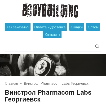
Перейти
к
контенту
Как заказать?
Оплата и Доставка
Скидки
Оптом
Контакты
Поиск:
Главная
»
Винстрол Pharmacom Labs Георгиевск
Винстрол Pharmacom Labs
Георгиевск