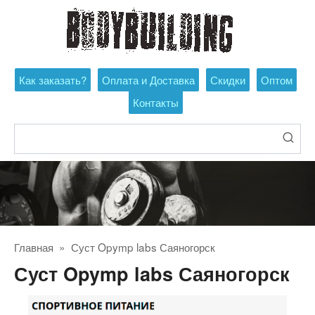
Перейти
к
контенту
Как заказать?
Оплата и Доставка
Скидки
Оптом
Контакты
Поиск:
Главная
»
Суст Opymp labs Саяногорск
Суст Opymp labs Саяногорск