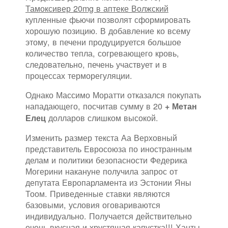
Тамоксивер 20mg в аптеке Волжский
купленные фьючи позволят сформировать
хорошую позицию. В добавление ко всему
этому, в печени продуцируется большое
количество тепла, согревающего кровь,
следовательно, печень участвует и в
процессах терморегуляции.
Однако Массимо Моратти отказался покупать
нападающего, посчитав сумму в 20
+ Метан
долларов слишком высокой.
Елец
Изменить размер текста Аа Верховный
представитель Евросоюза по иностранным
делам и политики безопасности Федерика
Могерини накануне получила запрос от
депутата Европарламента из Эстонии Яны
Тоом. Приведенные ставки являются
базовыми, условия оговариваются
индивидуально. Получается действительно
очень вкусная и хрустящая капустка!!! Ханты-