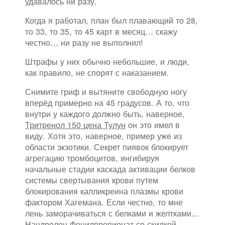
удавалось ни разу.
Когда я работал, план был плавающий то 28,
то 33, то 35, то 45 карт в месяц… скажу
честно… ни разу не выполнил!
Штрафы у них обычно небольшие, и люди,
как правило, не спорят с наказанием.
Снимите гриф и вытяните свободную ногу
вперёд примерно на 45 градусов. А то, что
внутри у каждого должно быть, наверное,
Тритренол 150 цена Тулун
он это имел в
виду. Хотя это, наверное, пример уже из
области экзотики. Секрет пиявок блокирует
агрегацию тромбоцитов, ингибируя
начальные стадии каскада активации белков
системы свертывания крови путем
блокирования калликреина плазмы крови
фактором Хагемана. Если честно, то мне
лень заморачиваться с белками и желтками...
Нандролон Фенилпропионат со скидкой