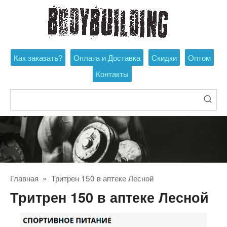
Перейти
к
контенту
Как заказать?
Оплата и Доставка
Скидки
Оптом
Контакты
Поиск:
Главная
»
Тритрен 150 в аптеке Лесной
Тритрен 150 в аптеке Лесной