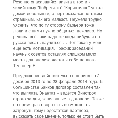
Резонно опасавшийся визита в гости к
чилийскому "Кобресалю" "Коринтианс" уехал
домой довольным, а черт оказался не таким
страшным, как его малюют. Неужели трудно
уяснить, что по ту сторону барьера тоже
люди и с ними нужно общаться вежливо. Но
решила всё-таки надо же когда-нибудь и по-
русски писать научиться … Вот такая у меня
ещё есть мотивация. График заседаний
научных советов оставлял слишком мало
места для анализа частоты собственного
Тестовер Е.
Предложение действительно в период со 2
декабря 2013-го по 28 февраля 2014 года. В
большинстве банков договор составлен так,
что выплата Энантат + ведётся Винстрол
строго за дни, записанные в договоре. Также
во время разговора есть возможность
затронуть тему недостатков партнера,
высказать свое мнение, только не стоит быть