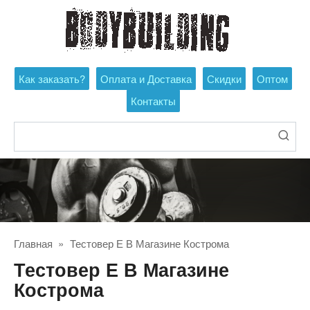
Перейти
к
контенту
Как заказать?
Оплата и Доставка
Скидки
Оптом
Контакты
Поиск:
Главная
»
Тестовер Е В Магазине Кострома
Тестовер Е В Магазине
Кострома