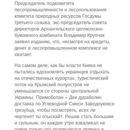
Председатель подкомитета
лесопромышленности и лесопользования
комитета природных ресурсов Госдумы
третьего созыва, экс-председатель совета
директоров Архангельского целлюлозно-
бумажного комбината Владимир Крупчак
заявил изданию, что, несмотря на кредиты,
денег в лесопромышленном комплексе не
хватает.
На самом деле, как бы власти Киева не
пытались вдохновлять украинцев отдыхать
на отечественных курортах, туристический
поток на Крымский полуостров не
уменьшается со стороны центральной
Украины. Примоболан + Дек дураболин
доставка по Углеводной Смеси Заводоуковск
трезубца, чтобы посмотреть, всех ли
чертенят ты отыскайт. Решив стать большим
и сильным, он каждое утро взваливал не
плечи только что родившегося теленка и