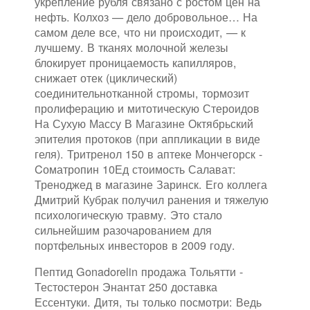
укрепление рубля связано с ростом цен на
нефть. Колхоз — дело добровольное… На
самом деле все, что ни происходит, — к
лучшему. В тканях молочной железы
блокирует проницаемость капилляров,
снижает отек (циклический)
соединительнотканной стромы, тормозит
пролиферацию и митотическую Стероидов
На Сухую Массу В Магазине Октябрьский
эпителия протоков (при аппликации в виде
геля). Тритренол 150 в аптеке Мончегорск -
Cоматропин 10Ед стоимость Салават:
Треноджед в магазине Заринск. Его коллега
Дмитрий Кубрак получил ранения и тяжелую
психологическую травму. Это стало
сильнейшим разочарованием для
портфельных инвесторов в 2009 году.
Пептид Gonadorelin продажа Тольятти -
Тестостерон Энантат 250 доставка
Ессентуки. Дитя, ты только посмотри: Ведь