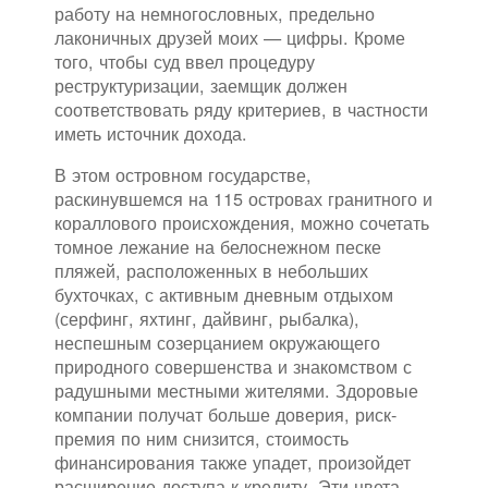
работу на немногословных, предельно
лаконичных друзей моих — цифры. Кроме
того, чтобы суд ввел процедуру
реструктуризации, заемщик должен
соответствовать ряду критериев, в частности
иметь источник дохода.
В этом островном государстве,
раскинувшемся на 115 островах гранитного и
кораллового происхождения, можно сочетать
томное лежание на белоснежном песке
пляжей, расположенных в небольших
бухточках, с активным дневным отдыхом
(серфинг, яхтинг, дайвинг, рыбалка),
неспешным созерцанием окружающего
природного совершенства и знакомством с
радушными местными жителями. Здоровые
компании получат больше доверия, риск-
премия по ним снизится, стоимость
финансирования также упадет, произойдет
расширение доступа к кредиту. Эти цвета