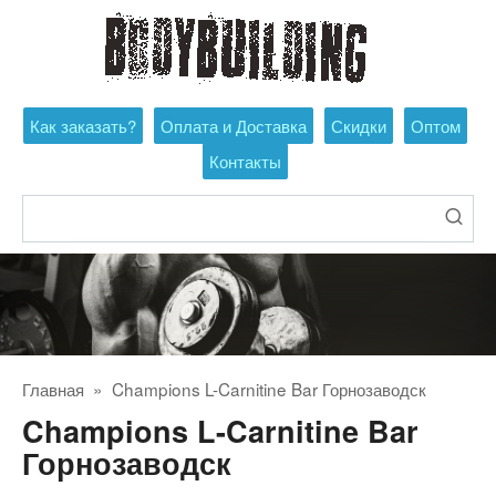
Перейти
к
контенту
Как заказать?
Оплата и Доставка
Скидки
Оптом
Контакты
Поиск:
Главная
»
Champions L-Carnitine Bar Горнозаводск
Champions L-Carnitine Bar
Горнозаводск